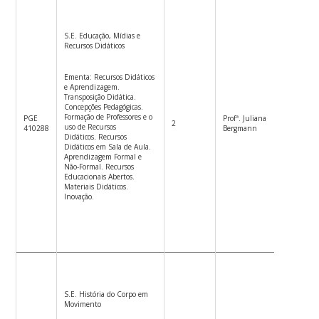
S.E. Educação, Mídias e
Recursos Didáticos
Ementa: Recursos Didáticos
e Aprendizagem.
Transposição Didática.
Concepções Pedagógicas.
Formação de Professores e o
PGE
Profª. Juliana
2
2ªf.14h-
uso de Recursos
410288
Bergmann
Didáticos. Recursos
Didáticos em Sala de Aula.
Aprendizagem Formal e
Não-Formal. Recursos
Educacionais Abertos.
Materiais Didáticos.
Inovação.
S.E. História do Corpo em
Movimento