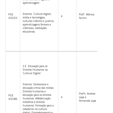
aprendizagem
Ementa: Cultura digital,
PGE
Profª. Mônica
4
4ªf.8h-1
mídia e tecnologias,
410253
Fantin
culturas infantis e juvenis,
aprendizagens formais e
informais, mediações
educativas.
S.E. Educação para os
Direitos Humanos na
Cultura Digital
Ementa: Democracia e
educação crítica das mídias.
Direitos humanos e
Profªs. Andrea
educação para os direitos
PGE
4
Lapa e
5ªf. 8h-
humanos. Alfabetização
410286
Fernanda Lapa
midiática e direitos
humanos. Formação para a
cidadania na cultura
digital. Empoderamento e