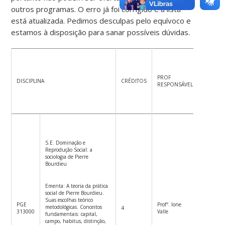
outros programas. O erro já foi corrigido e a lista
está atualizada. Pedimos desculpas pelo equívoco e
estamos à disposição para sanar possíveis dúvidas.
PROF
DISCIPLINA
CRÉDITOS
HORÁRI
RESPONSÁVEL
S.E. Dominação e
Reprodução Social: a
sociologia de Pierre
Bourdieu
Ementa: A teoria da prática
social de Pierre Bourdieu.
Suas escolhas teórico
PGE
Profª. Ione
metodológicas. Conceitos
4
5ªf.14h1
313000
Valle
fundamentais: capital,
campo, habitus, distinção,