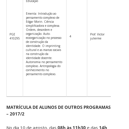
Educação
Ementa: Introdução ao
pensamento complexo de
Edgar Morin. Ciência
simplificadora e complexa.
Ordem, desordem e
organização. Auto-
PGE
Prof. Victor
4
4ªf.18h2
ecoorganização no processo
410295
julierme
de construção da
identidade. O imprinting
cultural e as marcas sociais
na construção da
identidade docente.
Autonomia no pensamento
complexo. Antropologia do
conhecimento no
pensamento complexo.
MATRÍCULA DE ALUNOS DE OUTROS PROGRAMAS
– 2017/2
No dia 10 de agosto, das
08h às 11h30
e das
14h