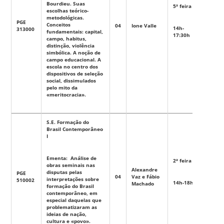
Bourdieu. Suas
5ª feira
escolhas teórico-
metodológicas.
PGE
Conceitos
04
Ione Valle
Eletiva
14h-
313000
fundamentais: capital,
17:30h
campo, habitus,
distinção, violência
simbólica. A noção de
campo educacional. A
escola no centro dos
dispositivos de seleção
social, dissimulados
pelo mito da
«meritocracia».
S.E. Formação do
Brasil Contemporâneo
I
Ementa: Análise de
2ª feira
obras seminais nas
Alexandre
disputas pelas
PGE
04
Vaz e Fábio
Eletiva
interpretações sobre
510002
14h-18h
Machado
formação do Brasil
contemporâneo, em
especial daquelas que
problematizaram as
ideias de nação,
cultura e «povo».