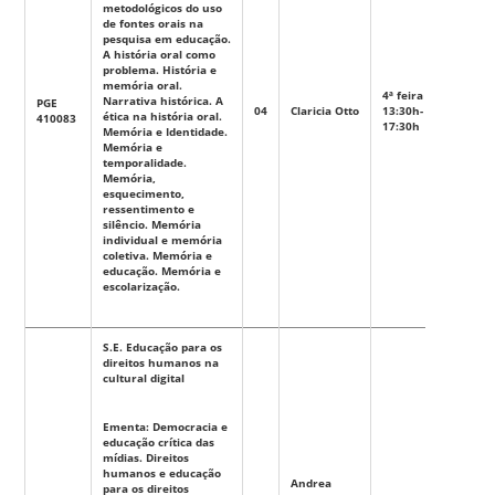
metodológicos do uso
de fontes orais na
pesquisa em educação.
A história oral como
problema. História e
memória oral.
4ª feira
Narrativa histórica. A
PGE
04
Claricia Otto
13:30h-
Eletiva
ética na história oral.
410083
17:30h
Memória e Identidade.
Memória e
temporalidade.
Memória,
esquecimento,
ressentimento e
silêncio. Memória
individual e memória
coletiva. Memória e
educação. Memória e
escolarização.
S.E. Educação para os
direitos humanos na
cultural digital
Ementa: Democracia e
educação crítica das
mídias. Direitos
humanos e educação
Andrea
para os direitos