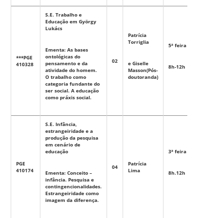
S.E. Trabalho e
Educação em György
Lukács
Patrícia
Torriglia
5ª feira
Ementa: As bases
ontológicas do
***PGE
02
Eletiva
pensamento e da
e Giselle
410328
8h-12h
atividade do homem.
Masson(Pós-
O trabalho como
doutoranda)
categoria fundante do
ser social. A educação
como práxis social.
S.E. Infância,
estrangeiridade e a
produção da pesquisa
em cenário de
educação
3ª feira
PGE
Patrícia
04
Eletiva
410174
Lima
Ementa: Conceito –
8h.12h
infância. Pesquisa e
contingencionalidades.
Estrangeiridade como
imagem da diferença.