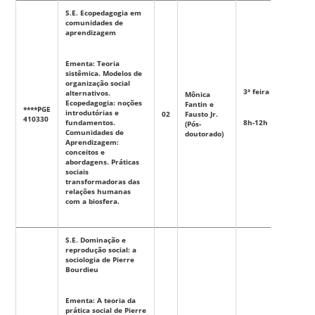
S.E. Ecopedagogia em
comunidades de
aprendizagem
Ementa: Teoria
sistêmica. Modelos de
organização social
3ª feira
alternativos.
Mônica
Ecopedagogia: noções
Fantin e
****PGE
introdutórias e
02
Fausto Jr.
Eletiva
410330
fundamentos.
8h-12h
(Pós-
Comunidades de
doutorado)
Aprendizagem:
conceitos e
abordagens. Práticas
sociais
transformadoras das
relações humanas
com a biosfera.
S.E. Dominação e
reprodução social: a
sociologia de Pierre
Bourdieu
Ementa: A teoria da
prática social de Pierre