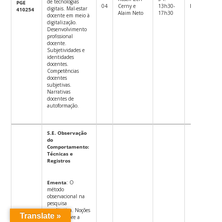
de tecnologias
PGE
04
Cerny e
13h30-
Eletiva
M
digitais. Mal-estar
410254
Alaim Neto
17h30
docente em meio à
digitalização.
Desenvolvimento
profissional
docente.
Subjetividades e
identidades
docentes.
Competências
docentes
subjetivas.
Narrativas
docentes de
autoformação.
S.E. Observação
do
Comportamento:
Técnicas e
Registros
Ementa
: O
método
observacional na
pesquisa
qualitativa. Noções
Translate »
básicas sobre a