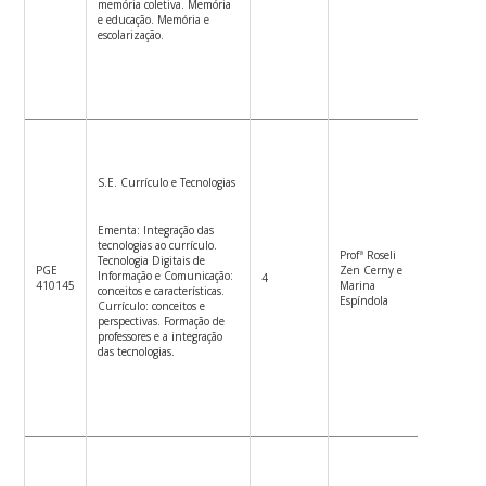
memória coletiva. Memória
e educação. Memória e
escolarização.
S.E. Currículo e Tecnologias
Ementa: Integração das
tecnologias ao currículo.
Profª Roseli
Tecnologia Digitais de
PGE
Zen Cerny e
Informação e Comunicação:
4
3ª f. 14
410145
Marina
conceitos e características.
Espíndola
Currículo: conceitos e
perspectivas. Formação de
professores e a integração
das tecnologias.