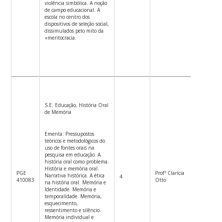
violência simbólica. A noção
de campo educacional. A
escola no centro dos
dispositivos de seleção social,
dissimulados pelo mito da
«meritocracia.
S.E. Educação, História Oral
de Memória
Ementa: Pressupostos
teóricos e metodológicos do
uso de fontes orais na
pesquisa em educação. A
história oral como problema.
História e memória oral.
PGE
Profª Clarícia
4ªf.
Narrativa histórica. A ética
4
410083
Otto
13:30h1
na história oral. Memória e
Identidade. Memória e
temporalidade. Memória,
esquecimento,
ressentimento e silêncio.
Memória individual e