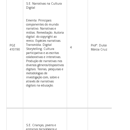
S.E. Narrativas na Cultura
Digital
Ementa: Principais
componentes do mundo
narrativo. Narrativas e
mídias. Remediação. Autoria
digital: do copyright ao
remix. Espécies narrativas.
Transmídia. Digital
PGE
Profª. Dulce
4
4ªf.8:00
Storytelling. Cultura
410190
Márcia Cruz
participativa e as escritas
colaborativas e interativas.
Produção de narrativas nos
diversos gêneros/dispositivos
digitais. Teorias, pesquisas e
metodologias de
investigação com, sobre e
através de narrativas
digitais na educação.
S.E. Crianças, jovens e
entornos tecnológicos e