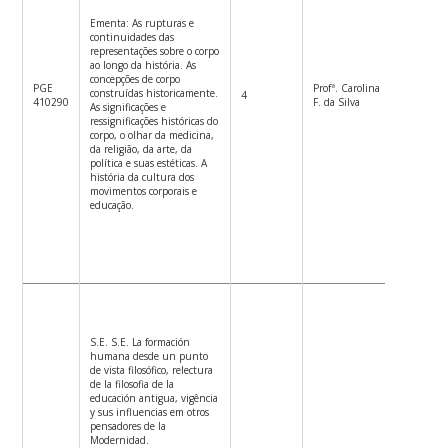
Ementa: As rupturas e
continuidades das
representações sobre o corpo
ao longo da história. As
concepções de corpo
PGE
Profª. Carolina
construídas historicamente.
4
3ªf.9h-1
410290
F. da Silva
As significações e
ressignificações históricas do
corpo, o olhar da medicina,
da religião, da arte, da
política e suas estéticas. A
história da cultura dos
movimentos corporais e
educação.
S.E. S.E. La formación
humana desde un punto
de vista filosófico, relectura
de la filosofia de la
educación antigua, vigência
y sus influencias em otros
pensadores de la
Modernidad.