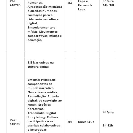
PGE
Lapa e
3ª feira
humanos.
04
Eletiva
410286
Fernanda
14h/18h
Alfabetização midiática
Lapa
e direitos humanos.
Formação para a
cidadania na cultura
digital.
Empoderamento e
mídias. Movimentos
colaborativos, mídias e
educação.
S.E Narrativas na
cultura digital
Ementa: Principais
componentes do
mundo narrativo.
Narrativas e mídias.
Remediação. Autoria
digital: do copyright ao
remix. Espécies
narrativas.
4ª feira
Transmídia. Digital
Storytelling. Cultura
PGE
participativa e as
04
Dulce Cruz
Eletiva
410190
escritas colaborativas
8h-12h
e interativas.