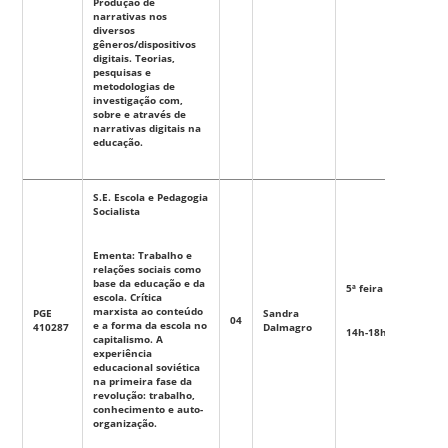
Produção de
narrativas nos
diversos
gêneros/dispositivos
digitais. Teorias,
pesquisas e
metodologias de
investigação com,
sobre e através de
narrativas digitais na
educação.
S.E. Escola e Pedagogia
Socialista
Ementa: Trabalho e
relações sociais como
base da educação e da
5ª feira
escola. Crítica
marxista ao conteúdo
PGE
Sandra
04
Eletiva
e a forma da escola no
410287
Dalmagro
14h-18h
capitalismo. A
experiência
educacional soviética
na primeira fase da
revolução: trabalho,
conhecimento e auto-
organização.