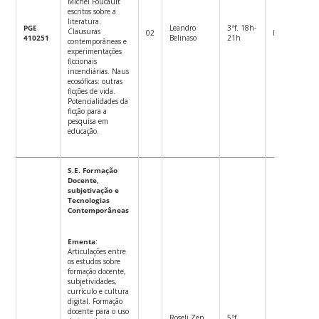
Michel Foucault
escritos sobre a
literatura.
PGE
Leandro
3ªf. 18h-
Clausuras
02
Eletiva
M
410251
Belinaso
21h
contemporâneas e
experimentações
ficcionais
incendiárias. Naus
ecosóficas: outras
ficções de vida.
Potencialidades da
ficção para a
pesquisa em
educação.
S.E. Formação
Docente,
subjetivação e
Tecnologias
Contemporâneas
Ementa
:
Articulações entre
os estudos sobre
formação docente,
subjetividades,
currículo e cultura
digital. Formação
docente para o uso
Roseli Zen
5ªf.