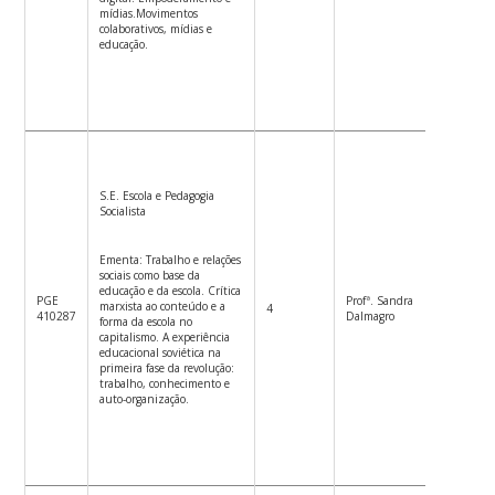
mídias.Movimentos
colaborativos, mídias e
educação.
S.E. Escola e Pedagogia
Socialista
Ementa: Trabalho e relações
sociais como base da
educação e da escola. Crítica
PGE
Profª. Sandra
marxista ao conteúdo e a
4
2ªf.14h-
410287
Dalmagro
forma da escola no
capitalismo. A experiência
educacional soviética na
primeira fase da revolução:
trabalho, conhecimento e
auto-organização.