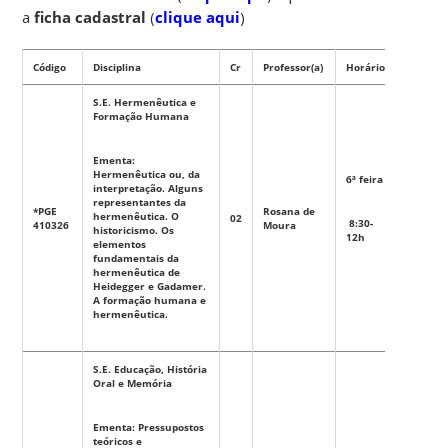
a
ficha cadastral
(
clique aqui
)
Código
Disciplina
Cr
Professor(a)
Horário
Tipo
S.E. Hermenêutica e
Formação Humana
Ementa:
Hermenêutica ou, da
6ª feira
interpretação. Alguns
representantes da
*PGE
Rosana de
hermenêutica. O
02
Eletiva
8:30-
410326
Moura
historicismo. Os
12h
elementos
fundamentais da
hermenêutica de
Heidegger e Gadamer.
A formação humana e
hermenêutica.
S.E. Educação, História
Oral e Memória
Ementa: Pressupostos
teóricos e