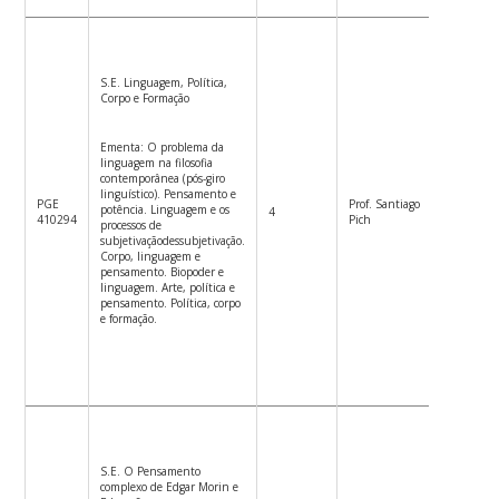
S.E. Linguagem, Política,
Corpo e Formação
Ementa: O problema da
linguagem na filosofia
contemporânea (pós-giro
linguístico). Pensamento e
PGE
Prof. Santiago
potência. Linguagem e os
4
5ªf.8:30
410294
Pich
processos de
subjetivaçãodessubjetivação.
Corpo, linguagem e
pensamento. Biopoder e
linguagem. Arte, política e
pensamento. Política, corpo
e formação.
S.E. O Pensamento
complexo de Edgar Morin e