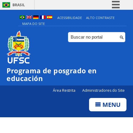
BRASIL
Simplifique!
ACESSIBILIDADE
ALTO CONTRASTE
MAPA DO SITE
Comunica BR
Participe
Acesso à informação
Legislação
Canais
Programa de posgrado en
educación
Área Restrita
Administradores do Site
MENU