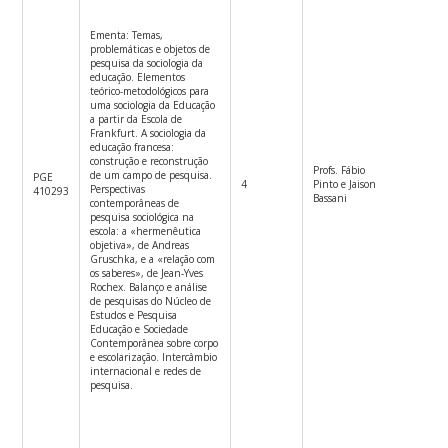
Ementa: Temas,
problemáticas e objetos de
pesquisa da sociologia da
educação. Elementos
teórico-metodológicos para
uma sociologia da Educação
a partir da Escola de
Frankfurt. A sociologia da
educação francesa:
construção e reconstrução
Profs. Fábio
de um campo de pesquisa.
PGE
4
Pinto e Jaison
2ªf.14h-
Perspectivas
410293
Bassani
contemporâneas de
pesquisa sociológica na
escola: a «hermenêutica
objetiva», de Andreas
Gruschka, e a «relação com
os saberes», de Jean-Yves
Rochex. Balanço e análise
de pesquisas do Núcleo de
Estudos e Pesquisa
Educação e Sociedade
Contemporânea sobre corpo
e escolarização. Intercâmbio
internacional e redes de
pesquisa.