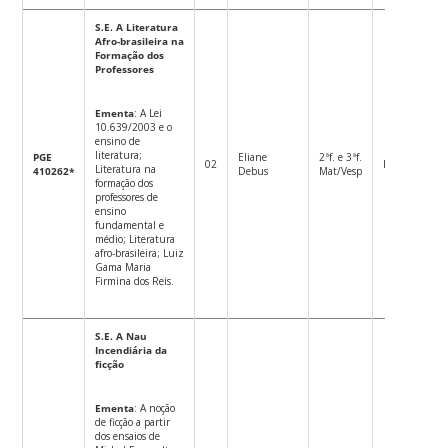
S.E. A Literatura
Afro-brasileira na
Formação dos
Professores
Ementa
: A Lei
10.639/2003 e o
ensino de
literatura;
PGE
Eliane
2ªf. e 3ªf.
02
Eletiva
M
Literatura na
410262*
Debus
Mat/Vesp
formação dos
professores de
ensino
fundamental e
médio; Literatura
afro-brasileira; Luiz
Gama Maria
Firmina dos Reis.
S.E. A Nau
Incendiária da
ficção
Ementa
: A noção
de ficção a partir
dos ensaios de