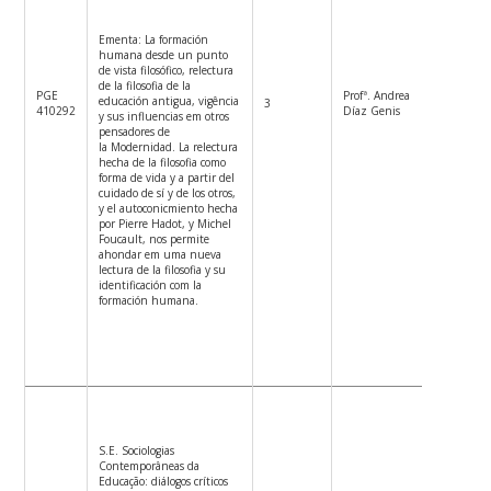
Ementa: La formación
humana desde un punto
de vista filosófico, relectura
de la filosofia de la
PGE
Profª. Andrea
educación antigua, vigência
3
5ªf.8:30
410292
Díaz Genis
y sus influencias em otros
pensadores de
la Modernidad. La relectura
hecha de la filosofia como
forma de vida y a partir del
cuidado de sí y de los otros,
y el autoconicmiento hecha
por Pierre Hadot, y Michel
Foucault, nos permite
ahondar em uma nueva
lectura de la filosofia y su
identificación com la
formación humana.
S.E. Sociologias
Contemporâneas da
Educação: diálogos críticos