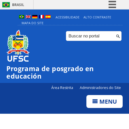
BRASIL
Simplifique!
ACESSIBILIDADE
ALTO CONTRASTE
MAPA DO SITE
Comunica BR
Participe
Acesso à informação
Legislação
Canais
Programa de posgrado en
educación
Área Restrita
Administradores do Site
MENU