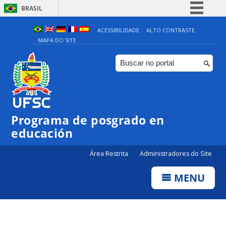
BRASIL
Simplifique!
ACESSIBILIDADE
ALTO CONTRASTE
MAPA DO SITE
Comunica BR
Participe
Acesso à informação
Legislação
Canais
Programa de posgrado en
educación
Área Restrita
Administradores do Site
MENU