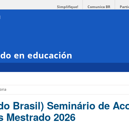
Simplifique!
Comunica BR
Parti
do en educación
oria
do Brasil) Seminário de Aco
s Mestrado 2026