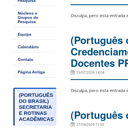
Pesquisa
Núcleos e
Disculpa, pero esta entrada 
Grupos de
Pesquisa
Equipe
(Português d
Credenciam
Calendário
Docentes 
Contato
Página Antiga
13/07/2026 14:04
Disculpa, pero esta entrada 
(PORTUGUÊS
DO BRASIL)
SECRETARIA
(Português 
E ROTINAS
ACADÊMICAS
27/04/2026 11:03