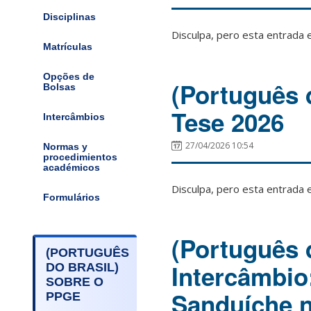
Disciplinas
Disculpa, pero esta entrada 
Matrículas
Opções de
(Português 
Bolsas
Tese 2026
Intercâmbios
27/04/2026 10:54
Normas y
procedimientos
académicos
Disculpa, pero esta entrada 
Formulários
(Português 
(PORTUGUÊS
Intercâmbio
DO BRASIL)
SOBRE O
Sanduíche 
PPGE