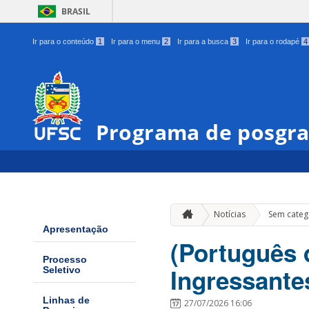
BRASIL
Ir para o conteúdo
1
Ir para o menu
2
Ir para a busca
3
Ir para o rodapé
4
Programa de posgra
Notícias
Sem categ
Apresentação
(Português 
Processo
Ingressante
Seletivo
Linhas de
27/07/2026 16:06