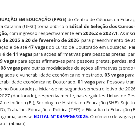
DUAÇÃO EM EDUCAÇÃO (PPGE)
do Centro de Ciências da Educa
a Catarina (UFSC) torna público o
Edital de Seleção dos Curso
ção
, com ingresso respectivamente em
2026.2 e 2027.1
. As ins
 de 2025 a 20 de fevereiro de 2026
para preenchimento de a
ção e de até
47 vagas
do Curso de Doutorado em Educação. Pa
o é de
11 vagas
para ações afirmativas para pessoas pretas, par
9 vagas
para ações afirmativas para pessoas pretas, pardas, in
e
08 vagas
para outras modalidades de ações afirmativas (sendo
fugiados e vulnerabilidade econômica no mestrado,
03 vagas
para
lnerabilidade econômica no Doutorado,
01 vaga
para Pessoas tran
s no Doutorado) a iniciar-se no segundo semestre letivo de 202
 2027 (doutorado), respectivamente, nas seguintes Linhas de Pe
 e Infância (EI); Sociologia e História da Educação (SHE); Sujei
, Trabalho, Educação e Política (TEP) e Filosofia da Educação (F
onograma, acesse
EDITAL Nº 04/PPGE/2025
. O número de vagas p
o I (abaixo).