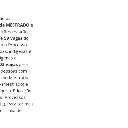
ção da
s de MESTRADO e
crições estarão
té
59 vagas
do
ra o Processo
das, indígenas e
dígenas e
03 vagas
para
 pessoas com
s no Mestrado
6 (mestrado) e
squisa: Educação
tos, Processos
IL). Para ter mais
or Linha de