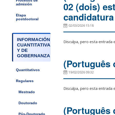
Procesos de
02 (dois) e
admisión
candidatura
Etapa
postdoctoral
02/03/2026 15:18
INFORMACIÓN
Disculpa, pero esta entrada 
CUANTITATIVA
Y DE
GOBERNANZA
(Português 
Quantitativos
19/02/2026 09:32
Regulares
Disculpa, pero esta entrada 
Mestrado
Doutorado
(Português 
Pós-Doutorado