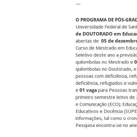
—
O PROGRAMA DE PÓS-GRA
Universidade Federal de Sant
de DOUTORADO em Educa
abertas de
05 de dezembro
Curso de Mestrado em Educa
Seletivo deste ano a previsã
quilombolas no Mestrado e
0
quilombolas no Doutorado, 
pessoas com deficiência, re
deficiência, refugiados e vu
e
01 vaga
para Pessoas tran
primeiro semestre letivo de
e Comunicação (ECO); Educação
Educativos e Docência (SUPED)
informações, tal como o cr
Pesquisa encontra-se no anex