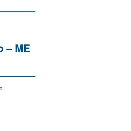
vo – ME
o: