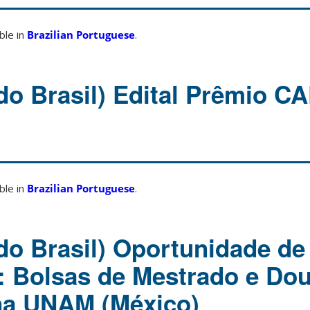
able in
Brazilian Portuguese
.
do Brasil) Edital Prêmio C
able in
Brazilian Portuguese
.
do Brasil) Oportunidade de
: Bolsas de Mestrado e Do
na UNAM (México)