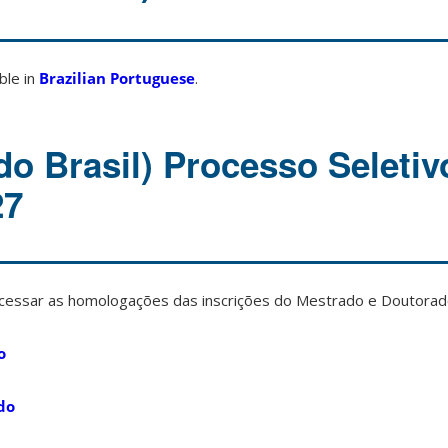
able in
Brazilian Portuguese
.
do Brasil) Processo Seleti
27
 acessar as homologações das inscrições do Mestrado e Doutorad
o
do