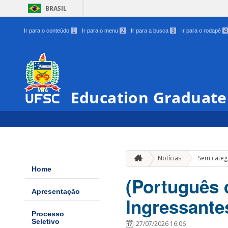
BRASIL
Ir para o conteúdo
1
Ir para o menu
2
Ir para a busca
3
Ir para o rodapé
4
Education Graduate
Notícias
Sem categ
Home
(Português 
Apresentação
Ingressante
Processo
Seletivo
27/07/2026 16:06