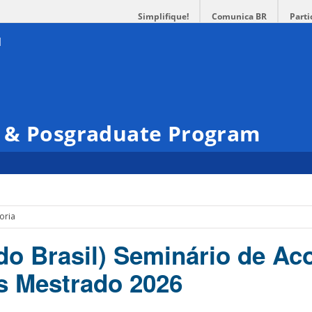
Simplifique!
Comunica BR
Parti
 & Posgraduate Program
oria
do Brasil) Seminário de Aco
s Mestrado 2026