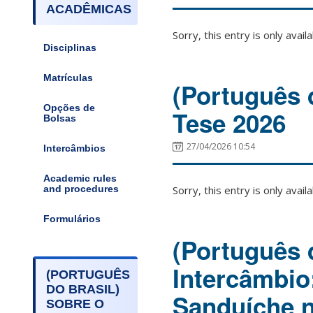
ACADÊMICAS
Sorry, this entry is only avail
Disciplinas
Matrículas
(Português 
Opções de
Tese 2026
Bolsas
27/04/2026 10:54
Intercâmbios
Academic rules
Sorry, this entry is only avail
and procedures
Formulários
(Português 
Intercâmbio
(PORTUGUÊS
DO BRASIL)
Sanduíche 
SOBRE O