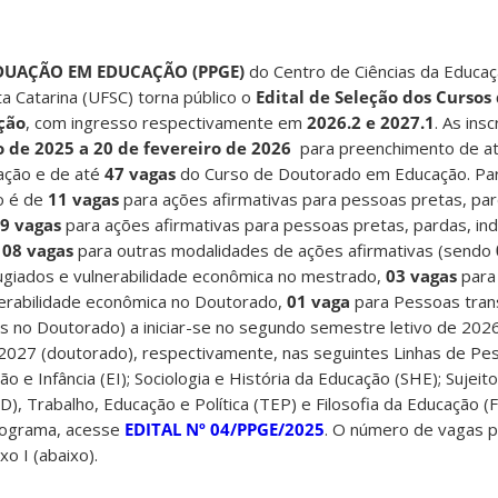
DUAÇÃO EM EDUCAÇÃO (PPGE)
do Centro de Ciências da Educa
a Catarina (UFSC) torna público o
Edital de Seleção dos Curso
ção
, com ingresso respectivamente em
2026.2 e 2027.1
. As ins
 de 2025 a 20 de fevereiro de 2026
para preenchimento de a
ção e de até
47 vagas
do Curso de Doutorado em Educação. Pa
o é de
11 vagas
para ações afirmativas para pessoas pretas, par
9 vagas
para ações afirmativas para pessoas pretas, pardas, in
e
08 vagas
para outras modalidades de ações afirmativas (sendo
fugiados e vulnerabilidade econômica no mestrado,
03 vagas
para
lnerabilidade econômica no Doutorado,
01 vaga
para Pessoas tran
s no Doutorado) a iniciar-se no segundo semestre letivo de 202
 2027 (doutorado), respectivamente, nas seguintes Linhas de Pe
 e Infância (EI); Sociologia e História da Educação (SHE); Sujei
, Trabalho, Educação e Política (TEP) e Filosofia da Educação (F
onograma, acesse
EDITAL Nº 04/PPGE/2025
. O número de vagas p
o I (abaixo).