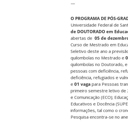
—
O PROGRAMA DE PÓS-GRA
Universidade Federal de Sant
de DOUTORADO em Educa
abertas de
05 de dezembro
Curso de Mestrado em Educa
Seletivo deste ano a previsã
quilombolas no Mestrado e
0
quilombolas no Doutorado, 
pessoas com deficiência, re
deficiência, refugiados e vu
e
01 vaga
para Pessoas tran
primeiro semestre letivo de
e Comunicação (ECO); Educação
Educativos e Docência (SUPED)
informações, tal como o cr
Pesquisa encontra-se no anex