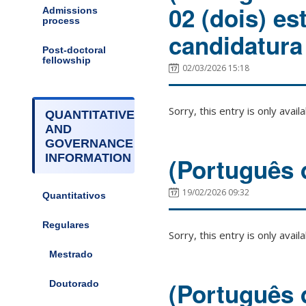
02 (dois) e
Admissions
process
candidatura
Post-doctoral
fellowship
02/03/2026 15:18
Sorry, this entry is only avail
QUANTITATIVE
AND
GOVERNANCE
INFORMATION
(Português 
19/02/2026 09:32
Quantitativos
Regulares
Sorry, this entry is only avail
Mestrado
(Português 
Doutorado