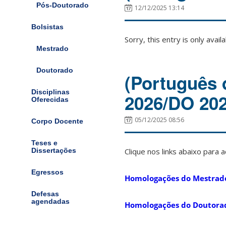
Pós-Doutorado
12/12/2025 13:14
Bolsistas
Sorry, this entry is only avail
Mestrado
Doutorado
(Português 
Disciplinas
2026/DO 20
Oferecidas
05/12/2025 08:56
Corpo Docente
Teses e
Clique nos links abaixo para
Dissertações
Egressos
Homologações do Mestrad
Defesas
agendadas
Homologações do Doutora