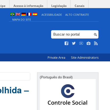
cipe
Acesso à informação
Legislação
Canais
ACESSIBILIDADE
ALTO CONTRASTE
MAPA DO SITE
Private Area
Site Administrators
(Português do Brasil)
lhida –