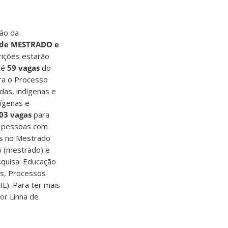
ção da
s de MESTRADO e
crições estarão
té
59 vagas
do
ra o Processo
das, indígenas e
dígenas e
03 vagas
para
 pessoas com
s no Mestrado
6 (mestrado) e
squisa: Educação
tos, Processos
IL). Para ter mais
or Linha de