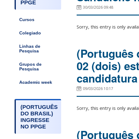
PPGE
30/03/2026 09:48
Cursos
Sorry, this entry is only avail
Colegiado
Linhas de
(Português d
Pesquisa
02 (dois) e
Grupos de
Pesquisa
candidatura
Academic week
09/03/2026 10:17
(PORTUGUÊS
Sorry, this entry is only avail
DO BRASIL)
INGRESSE
NO PPGE
(Português d