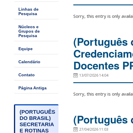
Linhas de
Pesquisa
Sorry, this entry is only avail
Núcleos e
Grupos de
Pesquisa
(Português d
Credenciam
Equipe
Docentes 
Calendário
Contato
13/07/2026 14:04
Página Antiga
Sorry, this entry is only avail
(PORTUGUÊS
(Português 
DO BRASIL)
SECRETARIA
27/04/2026 11:03
E ROTINAS