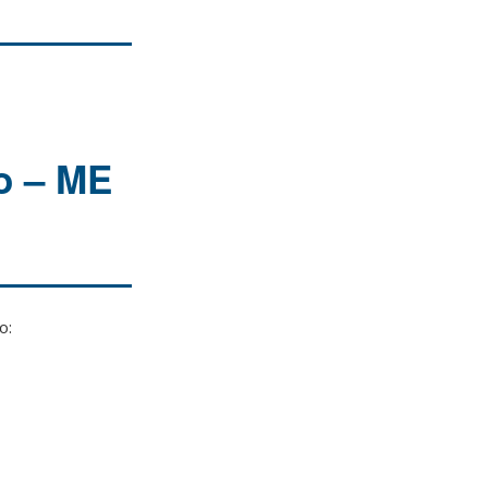
vo – ME
o: