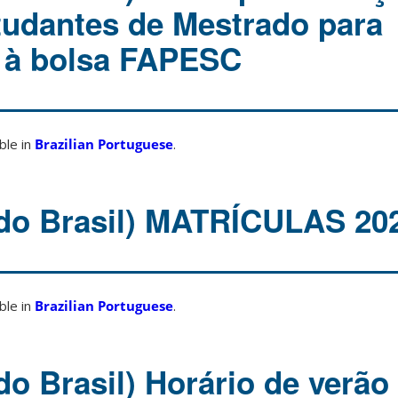
studantes de Mestrado para
 à bolsa FAPESC
able in
Brazilian Portuguese
.
do Brasil) MATRÍCULAS 20
able in
Brazilian Portuguese
.
do Brasil) Horário de verã