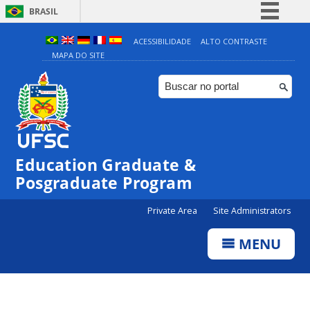
BRASIL
Simplifique!
ACESSIBILIDADE
ALTO CONTRASTE
MAPA DO SITE
Comunica BR
Participe
Acesso à informação
Legislação
Canais
Education Graduate &
Posgraduate Program
Private Area
Site Administrators
MENU