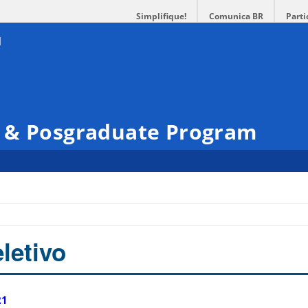
Simplifique!
Comunica BR
Parti
 & Posgraduate Program
letivo
21