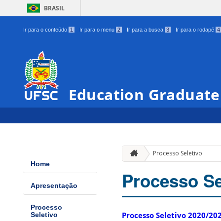
BRASIL
Ir para o conteúdo
1
Ir para o menu
2
Ir para a busca
3
Ir para o rodapé
4
Education Graduate
Processo Seletivo
Home
Processo Se
Apresentação
Processo
Processo Seletivo 2020/20
Seletivo