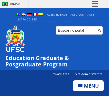
BRASIL
Simplifique!
ACESSIBILIDADE
ALTO CONTRASTE
MAPA DO SITE
Comunica BR
Participe
Acesso à informação
Legislação
Canais
Education Graduate &
Posgraduate Program
Private Area
Site Administrators
MENU