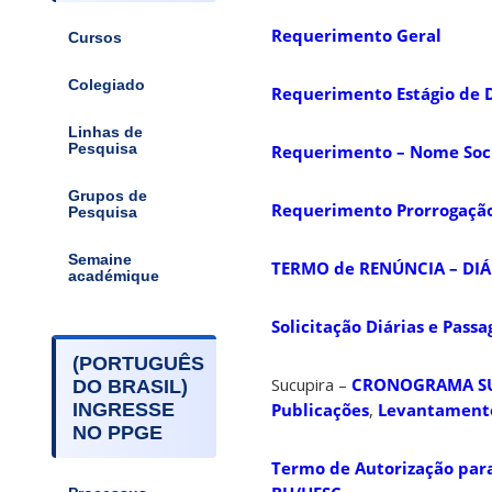
Requerimento Geral
Cursos
Colegiado
Requerimento Estágio de 
Linhas de
Requerimento – Nome Soc
Pesquisa
Grupos de
Requerimento Prorrogaçã
Pesquisa
Semaine
TERMO de RENÚNCIA – DI
académique
Solicitação Diárias e Pass
(PORTUGUÊS
Sucupira –
CRONOGRAMA S
DO BRASIL)
Publicações
,
Levantamento 
INGRESSE
NO PPGE
Termo de Autorização para 