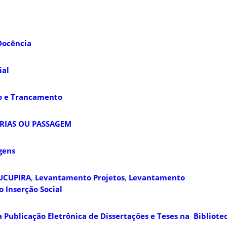
Docência
ial
o e Trancamento
ÁRIAS OU PASSAGEM
agens
UCUPIRA
,
Levantamento Projetos
,
Levantamento
Inserção Social
Publicação Eletrônica de Dissertações e Teses na Bibliotec