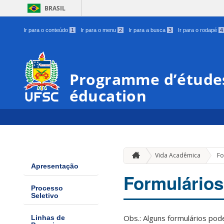
BRASIL
Ir para o conteúdo
1
Ir para o menu
2
Ir para a busca
3
Ir para o rodapé
4
Programme d’études
éducation
Vida Acadêmica
Fo
Apresentação
Formulários
Processo
Seletivo
Obs.: Alguns formulários po
Linhas de