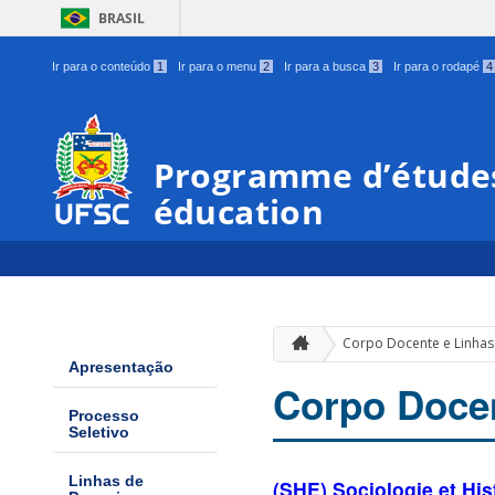
BRASIL
Ir para o conteúdo
1
Ir para o menu
2
Ir para a busca
3
Ir para o rodapé
4
Programme d’études
éducation
Corpo Docente e Linhas
Apresentação
Corpo Docen
Processo
Seletivo
Linhas de
(SHE) Sociologie et His