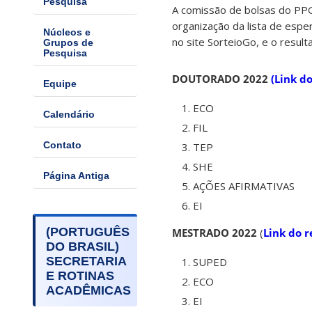
Pesquisa
A comissão de bolsas do PPGE
organização da lista de espe
Núcleos e
no site SorteioGo, e o result
Grupos de
Pesquisa
DOUTORADO 2022
(Link d
Equipe
ECO
Calendário
FIL
Contato
TEP
SHE
Página Antiga
AÇÕES AFIRMATIVAS
EI
(PORTUGUÊS
MESTRADO 2022
(
Link do r
DO BRASIL)
SECRETARIA
SUPED
E ROTINAS
ECO
ACADÊMICAS
EI