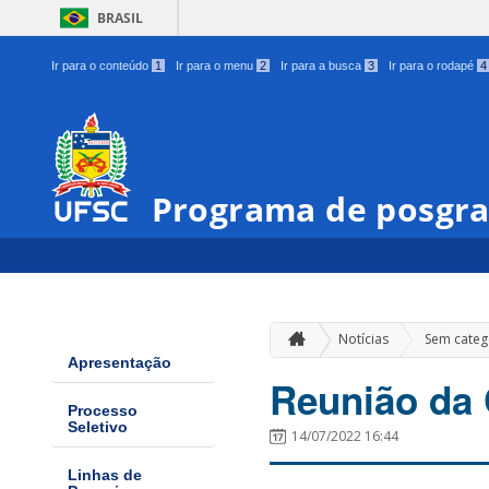
BRASIL
Ir para o conteúdo
1
Ir para o menu
2
Ir para a busca
3
Ir para o rodapé
4
Programa de posgra
Notícias
Sem categ
Apresentação
Reunião da
Processo
Seletivo
14/07/2022 16:44
Linhas de