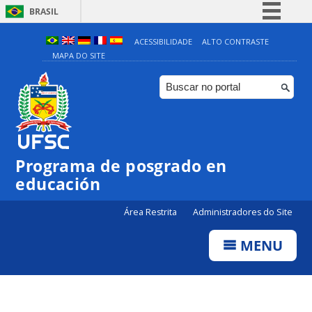
BRASIL
Simplifique!
ACESSIBILIDADE
ALTO CONTRASTE
MAPA DO SITE
Comunica BR
Participe
Acesso à informação
Legislação
Canais
Programa de posgrado en
educación
Área Restrita
Administradores do Site
MENU