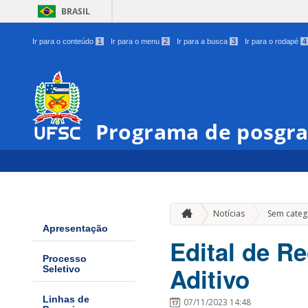
BRASIL
Ir para o conteúdo
1
Ir para o menu
2
Ir para a busca
3
Ir para o rodapé
4
Programa de posgra
Notícias
Sem categ
Apresentação
Edital de R
Processo
Aditivo
Seletivo
Linhas de
07/11/2023 14:48