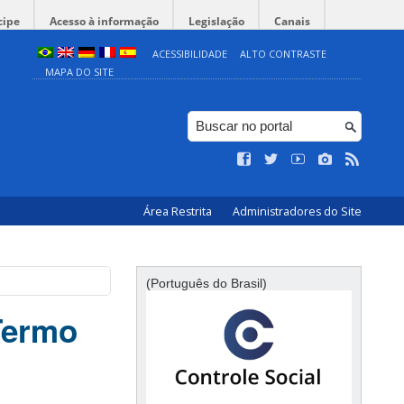
cipe
Acesso à informação
Legislação
Canais
ACESSIBILIDADE
ALTO CONTRASTE
MAPA DO SITE
Área Restrita
Administradores do Site
(Português do Brasil)
Termo