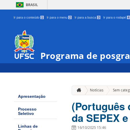
BRASIL
Ir para o conteúdo
1
Ir para o menu
2
Ir para a busca
3
Ir para o rodapé
4
Programa de posgra
Notícias
Sem categ
Apresentação
(Português d
Processo
da SEPEX e
Seletivo
Linhas de
16/10/2025 15:46