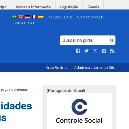
cipe
Acesso à informação
Legislação
Canais
ACESSIBILIDADE
ALTO CONTRASTE
MAPA DO SITE
Área Restrita
Administradores do Site
os jogos Comenius
(Português do Brasil)
vidades
us