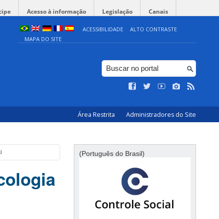
cipe
Acesso à informação
Legislação
Canais
ACESSIBILIDADE
ALTO CONTRASTE
MAPA DO SITE
Área Restrita
Administradores do Site
i
(Português do Brasil)
cologia