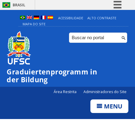
BRASIL
Simplifique!
ACESSIBILIDADE
ALTO CONTRASTE
MAPA DO SITE
Comunica BR
Participe
Acesso à informação
Legislação
Canais
Graduiertenprogramm in
der Bildung
Área Restrita
Administradores do Site
MENU