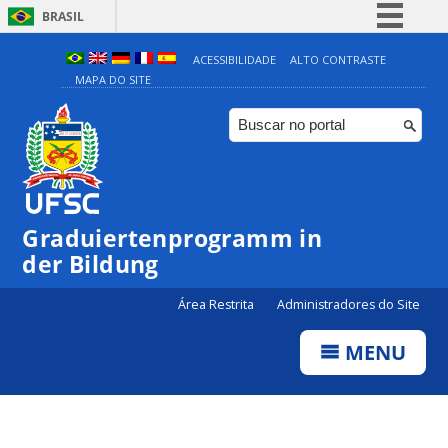
BRASIL
Simplifique!
ACESSIBILIDADE
ALTO CONTRASTE
MAPA DO SITE
Comunica BR
Participe
Acesso à informação
Legislação
Canais
Graduiertenprogramm in
der Bildung
Área Restrita
Administradores do Site
MENU