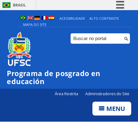
BRASIL
Simplifique!
ACESSIBILIDADE
ALTO CONTRASTE
MAPA DO SITE
Comunica BR
Participe
Acesso à informação
Legislação
Canais
Programa de posgrado en
educación
Área Restrita
Administradores do Site
MENU