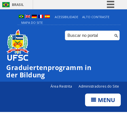
BRASIL
Simplifique!
ACESSIBILIDADE
ALTO CONTRASTE
MAPA DO SITE
Comunica BR
Participe
Acesso à informação
Legislação
Canais
Graduiertenprogramm in
der Bildung
Área Restrita
Administradores do Site
MENU