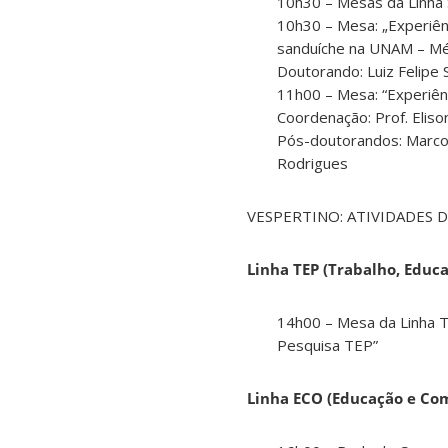
10h30 – Mesas da Linha
10h30 – Mesa: „Experiên
sanduíche na UNAM – Méx
Doutorando: Luiz Felipe
11h00 – Mesa: “Experiênc
Coordenação: Prof. Eliso
Pós-doutorandos: Marcos 
Rodrigues
VESPERTINO: ATIVIDADES DAS
Linha TEP (Trabalho, Educa
14h00 – Mesa da Linha T
Pesquisa TEP”
Linha ECO (Educação e Co