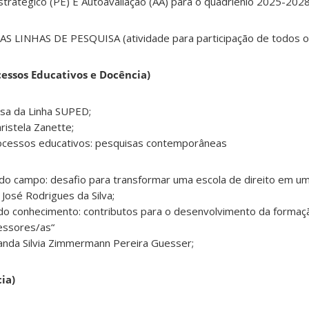
tratégico (PE) E Autoavaliação (AA) para o quadriênio 2025-2028
 LINHAS DE PESQUISA (atividade para participação de todos os
cessos Educativos e Docência)
sa da Linha SUPED;
istela Zanette;
rocessos educativos: pesquisas contemporâneas
s do campo: desafio para transformar uma escola de direito em um
 José Rodrigues da Silva;
 do conhecimento: contributos para o desenvolvimento da formaç
fessores/as“
anda Silvia Zimmermann Pereira Guesser;
ia)