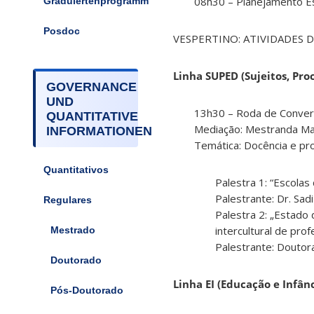
08h30 – Planejamento Es
Graduiertenprogramm
Posdoc
VESPERTINO: ATIVIDADES DAS
Linha SUPED (Sujeitos, Pro
GOVERNANCE
UND
13h30 – Roda de Conver
QUANTITATIVE
Mediação: Mestranda Mar
INFORMATIONEN
Temática: Docência e p
Quantitativos
Palestra 1: “Escola
Palestrante: Dr. Sadi
Regulares
Palestra 2: „Estado
intercultural de pro
Mestrado
Palestrante: Doutor
Doutorado
Linha EI (Educação e Infânc
Pós-Doutorado