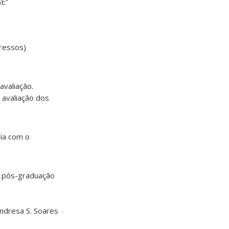
GE”
ressos)
avaliação.
 avaliação dos
ia com o
da pós-graduação
Andresa S. Soares