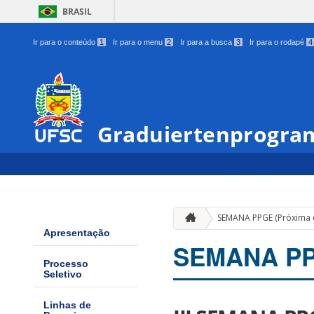
BRASIL
Ir para o conteúdo
1
Ir para o menu
2
Ir para a busca
3
Ir para o rodapé
4
Graduiertenprogram
SEMANA PPGE (Próxima 
Apresentação
SEMANA PPG
Processo
Seletivo
Linhas de