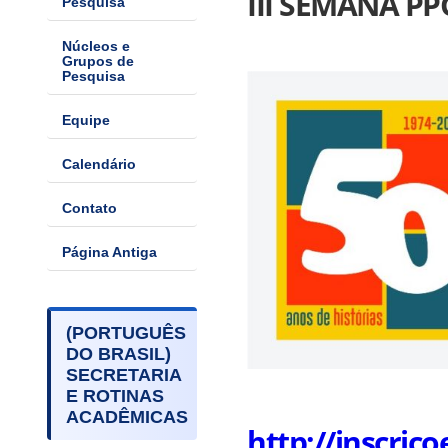
III SEMANA PP
Pesquisa
Núcleos e
Grupos de
Pesquisa
Equipe
Calendário
Contato
Página Antiga
(PORTUGUÊS
DO BRASIL)
SECRETARIA
E ROTINAS
ACADÊMICAS
http://inscric