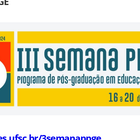
GE
oes.ufsc.br/3semanappge