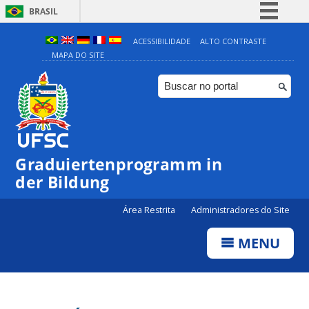
BRASIL
Simplifique!
ACESSIBILIDADE
ALTO CONTRASTE
MAPA DO SITE
Comunica BR
Participe
Acesso à informação
Legislação
Canais
Graduiertenprogramm in
der Bildung
Área Restrita
Administradores do Site
MENU