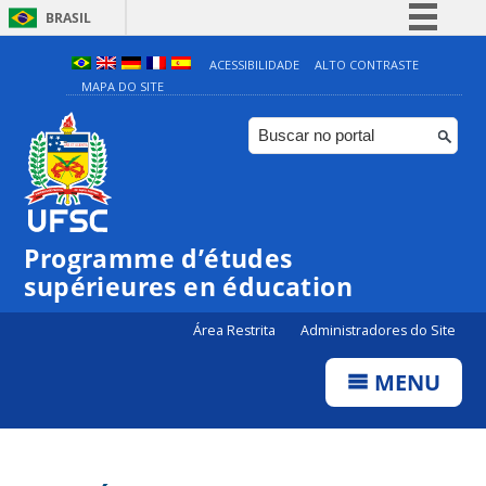
BRASIL
Simplifique!
ACESSIBILIDADE
ALTO CONTRASTE
MAPA DO SITE
Comunica BR
Participe
Acesso à informação
Legislação
Canais
Programme d’études
supérieures en éducation
Área Restrita
Administradores do Site
MENU