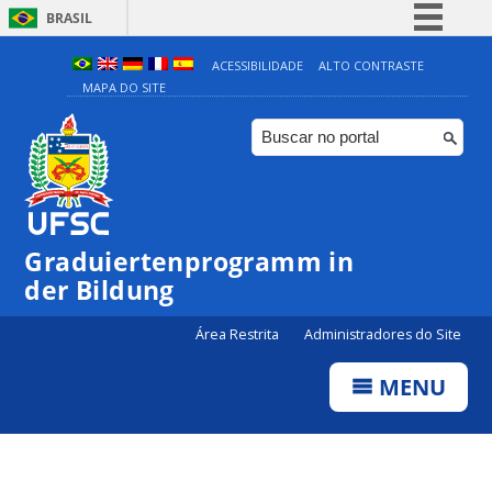
BRASIL
Simplifique!
ACESSIBILIDADE
ALTO CONTRASTE
MAPA DO SITE
Comunica BR
Participe
Acesso à informação
Legislação
Canais
Graduiertenprogramm in
der Bildung
Área Restrita
Administradores do Site
MENU