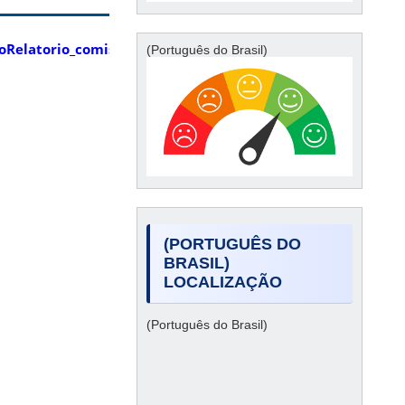
o
Relatorio_comissao_eleitoral
EDITAL_009_2024_Eleicao_Coo
(Português do Brasil)
(PORTUGUÊS DO
BRASIL)
LOCALIZAÇÃO
(Português do Brasil)