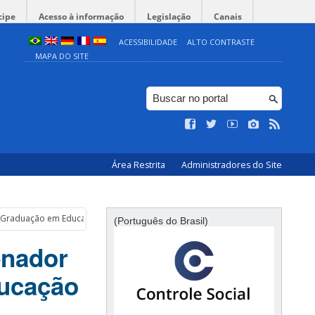
cipe
Acesso à informação
Legislação
Canais
ACESSIBILIDADE
ALTO CONTRASTE
MAPA DO SITE
Área Restrita
Administradores do Site
s-Graduação em Educação
(Português do Brasil)
enador
ucação