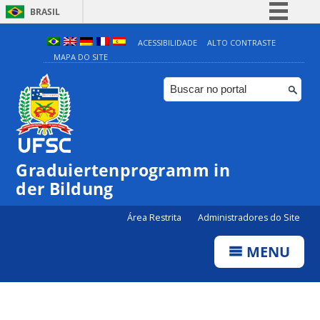
BRASIL
Simplifique!
ACESSIBILIDADE
ALTO CONTRASTE
MAPA DO SITE
Comunica BR
Participe
Acesso à informação
Legislação
Canais
Graduiertenprogramm in
der Bildung
Área Restrita
Administradores do Site
MENU