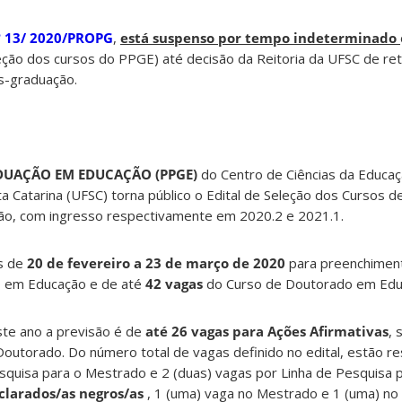
nº 13/ 2020/PROPG
,
está suspenso por tempo indeterminado
eção dos cursos do PPGE) até decisão da Reitoria da UFSC de r
s-graduação.
DUAÇÃO EM EDUCAÇÃO (PPGE)
do Centro de Ciências da Educa
ta Catarina (UFSC) torna público o Edital de Seleção dos Curso
 com ingresso respectivamente em 2020.2 e 2021.1.
as de
20 de fevereiro a 23 de março de 2020
para preenchimen
 em Educação e de até
42
vagas
do Curso de Doutorado em Edu
ste ano a previsão é de
até 26 vagas para Ações Afirmativas
, 
outorado. Do número total de vagas definido no edital, estão r
esquisa para o Mestrado e 2 (duas) vagas por Linha de Pesquisa
clarados/as negros/as
, 1 (uma) vaga no Mestrado e 1 (uma) n