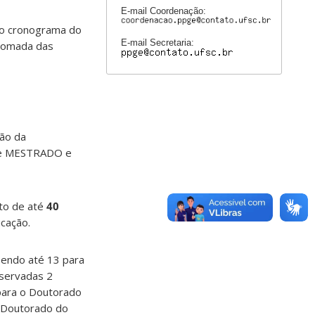
E-mail Coordenação:
o cronograma do
E-mail Secretaria:
etomada das
ção da
s de MESTRADO e
to de até
40
cação.
sendo até 13 para
eservadas 2
 para o Doutorado
o Doutorado do