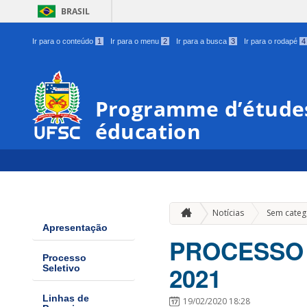
BRASIL
Ir para o conteúdo
1
Ir para o menu
2
Ir para a busca
3
Ir para o rodapé
4
Programme d’études
éducation
Notícias
Sem categ
Apresentação
PROCESSO 
Processo
2021
Seletivo
Linhas de
19/02/2020 18:28