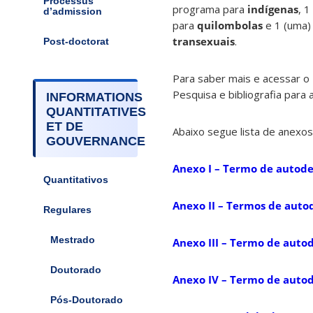
Processus
programa para
indígenas
, 
d’admission
para
quilombolas
e 1 (uma)
transexuais
.
Post-doctorat
Para saber mais e acessar o 
Pesquisa e bibliografia para 
INFORMATIONS
QUANTITATIVES
ET DE
Abaixo segue lista de anexos
GOUVERNANCE
Anexo I – Termo de autode
Quantitativos
Anexo II – Termos de auto
Regulares
Mestrado
Anexo III – Termo de auto
Doutorado
Anexo IV – Termo de autod
Pós-Doutorado