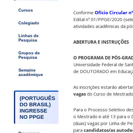
Cursos
Conforme
Ofício Circular 
Edital nº 01/PPGE/2020 (sel
Colegiado
atividades acadêmicas da pó
Linhas de
Pesquisa
ABERTURA E INSTRUÇÕES
Grupos de
O PROGRAMA DE PÓS-GRA
Pesquisa
Universidade Federal de San
Semaine
de DOUTORADO em Educação,
académique
As inscrições estarão abert
vagas
do Curso de Mestrado
(PORTUGUÊS
DO BRASIL)
Para o Processo Seletivo de
INGRESSE
o Mestrado e até 13 para o D
NO PPGE
(duas) vagas por Linha de P
para
candidatos/as autode