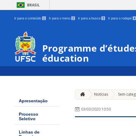
BRASIL
Ir para o conteúdo
1
Ir para o menu
2
Ir para a busca
3
Ir para o rodapé
4
Programme d’études
éducation
Notícias
Sem categ
Apresentação
03/03/2020 10:50
Processo
Seletivo
Linhas de