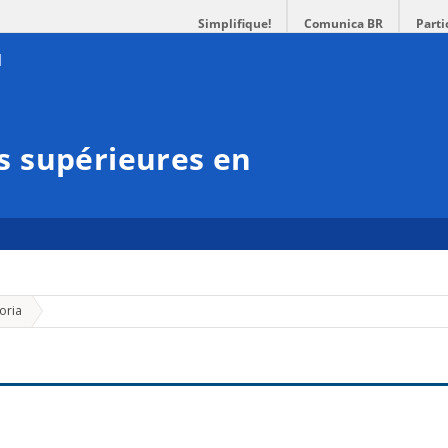
Simplifique!
Comunica BR
Parti
 supérieures en
»
oria