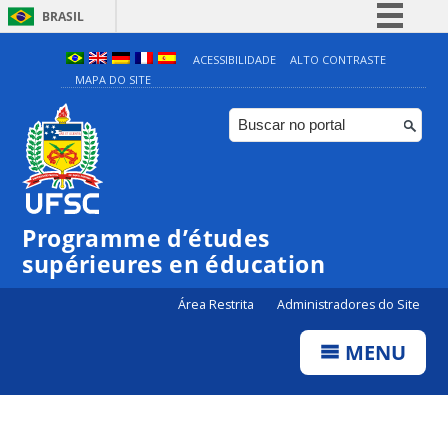
BRASIL
Simplifique!
ACESSIBILIDADE
ALTO CONTRASTE
MAPA DO SITE
Comunica BR
Participe
Acesso à informação
Legislação
Canais
Programme d’études
supérieures en éducation
Área Restrita
Administradores do Site
MENU