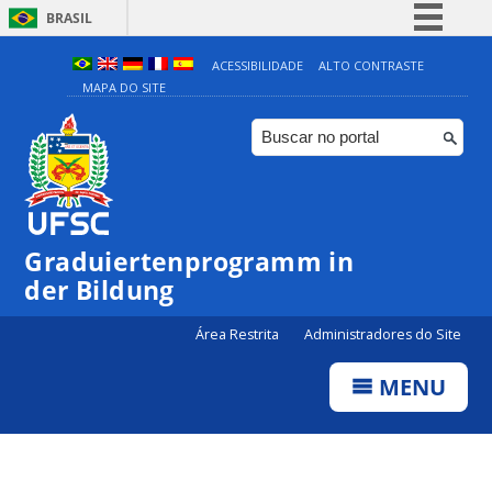
BRASIL
Simplifique!
ACESSIBILIDADE
ALTO CONTRASTE
MAPA DO SITE
Comunica BR
Participe
Acesso à informação
Legislação
Canais
Graduiertenprogramm in
der Bildung
Área Restrita
Administradores do Site
MENU