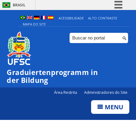
BRASIL
Simplifique!
ACESSIBILIDADE
ALTO CONTRASTE
MAPA DO SITE
Comunica BR
Participe
Acesso à informação
Legislação
Canais
Graduiertenprogramm in
der Bildung
Área Restrita
Administradores do Site
MENU