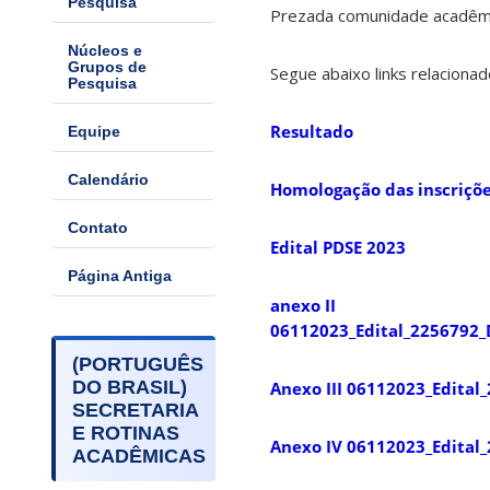
Pesquisa
Prezada comunidade acadêm
Núcleos e
Grupos de
Segue abaixo links relaciona
Pesquisa
Resultado
Equipe
Calendário
Homologação das inscriçõ
Contato
Edital PDSE 2023
Página Antiga
anexo II
06112023_Edital_2256792_
(PORTUGUÊS
DO BRASIL)
Anexo III 06112023_Edital
SECRETARIA
E ROTINAS
Anexo IV 06112023_Edital_
ACADÊMICAS