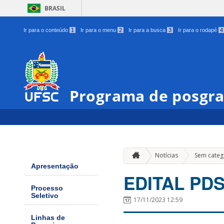
BRASIL
Ir para o conteúdo
1
Ir para o menu
2
Ir para a busca
3
Ir para o rodapé
4
Programa de posgra
Notícias
Sem categ
Apresentação
EDITAL PD
Processo
Seletivo
17/11/2023 12:59
Linhas de