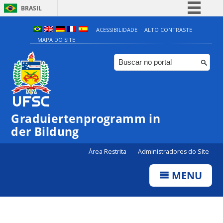
BRASIL
Simplifique!
ACESSIBILIDADE
ALTO CONTRASTE
MAPA DO SITE
Comunica BR
Participe
Acesso à informação
Legislação
Canais
Graduiertenprogramm in
der Bildung
Área Restrita
Administradores do Site
MENU