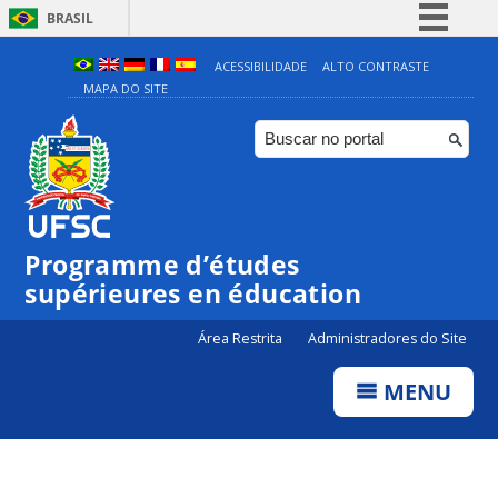
BRASIL
Simplifique!
ACESSIBILIDADE
ALTO CONTRASTE
MAPA DO SITE
Comunica BR
Participe
Acesso à informação
Legislação
Canais
Programme d’études
supérieures en éducation
Área Restrita
Administradores do Site
MENU