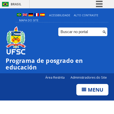
BRASIL
Simplifique!
ACESSIBILIDADE
ALTO CONTRASTE
MAPA DO SITE
Comunica BR
Participe
Acesso à informação
Legislação
Canais
Programa de posgrado en
educación
Área Restrita
Administradores do Site
MENU