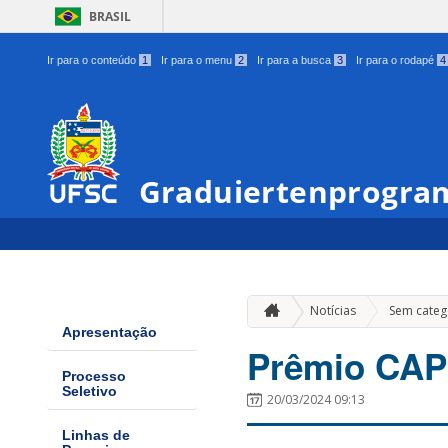
BRASIL
Ir para o conteúdo
1
Ir para o menu
2
Ir para a busca
3
Ir para o rodapé
4
Graduiertenprogram
Notícias
Sem categ
Apresentação
Prêmio CAP
Processo
Seletivo
20/03/2024 09:13
Linhas de