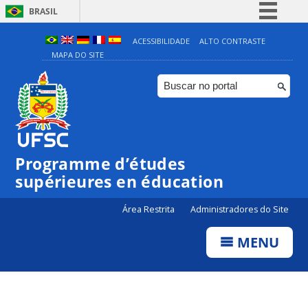
BRASIL
Simplifique!
ACESSIBILIDADE
ALTO CONTRASTE
MAPA DO SITE
Comunica BR
Participe
Acesso à informação
Legislação
Canais
Programme d’études
supérieures en éducation
Área Restrita
Administradores do Site
MENU