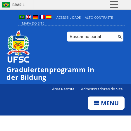
BRASIL
Simplifique!
ACESSIBILIDADE
ALTO CONTRASTE
MAPA DO SITE
Comunica BR
Participe
Acesso à informação
Legislação
Canais
Graduiertenprogramm in
der Bildung
Área Restrita
Administradores do Site
MENU