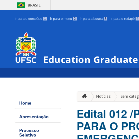
BRASIL
Ir para o conteúdo
1
Ir para o menu
2
Ir para a busca
3
Ir para o rodapé
4
Education Graduate
Notícias
Sem categ
Home
Edital 012
Apresentação
PARA O P
Processo
EMERGENCI
Seletivo