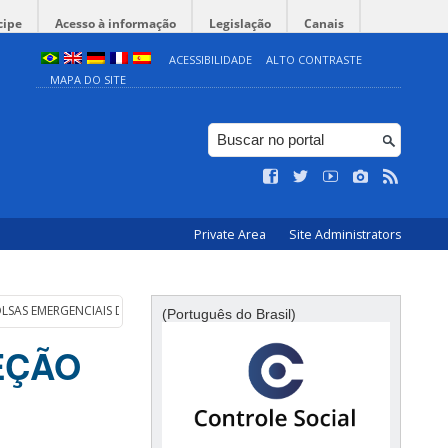
cipe
Acesso à informação
Legislação
Canais
ACESSIBILIDADE
ALTO CONTRASTE
MAPA DO SITE
Private Area
Site Administrators
BOLSAS EMERGENCIAIS DE PÓS-GRADUAÇÃO STRICTO SENSU
(Português do Brasil)
LEÇÃO