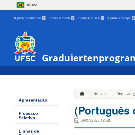
BRASIL
Ir para o conteúdo
1
Ir para o menu
2
Ir para a busca
3
Ir para o rodapé
4
Graduiertenprogram
Notícias
Sem categ
Apresentação
(Português 
Processo
Seletivo
09/07/2025 13:58
Linhas de