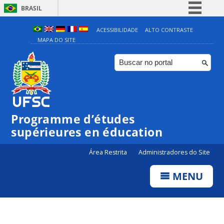
BRASIL
Simplifique!
ACESSIBILIDADE
ALTO CONTRASTE
MAPA DO SITE
Comunica BR
Participe
Acesso à informação
Legislação
Canais
Programme d’études
supérieures en éducation
Área Restrita
Administradores do Site
MENU