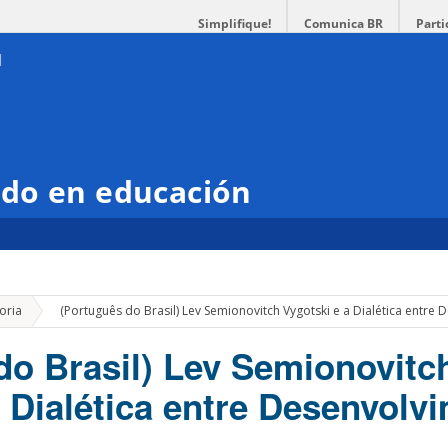
Simplifique!
Comunica BR
Parti
do en educación
»
oria
(Português do Brasil) Lev Semionovitch Vygotski e a Dialética entr
do Brasil) Lev Semionovitc
a Dialética entre Desenvolv