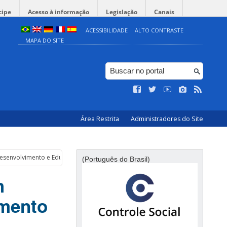
cipe
Acesso à informação
Legislação
Canais
ACESSIBILIDADE
ALTO CONTRASTE
MAPA DO SITE
Área Restrita
Administradores do Site
e Desenvolvimento e Educação
(Português do Brasil)
h
imento