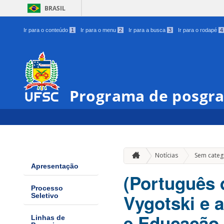
BRASIL
Ir para o conteúdo
1
Ir para o menu
2
Ir para a busca
3
Ir para o rodapé
4
Programa de posgra
Notícias
Sem categ
Apresentação
(Português 
Processo
Vygotski e 
Seletivo
e Educação
Linhas de