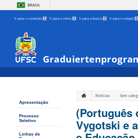
BRASIL
Ir para o conteúdo
1
Ir para o menu
2
Ir para a busca
3
Ir para o rodapé
4
Graduiertenprogram
Notícias
Sem categ
Apresentação
(Português 
Processo
Vygotski e 
Seletivo
e Educação
Linhas de