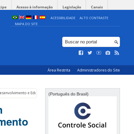
cipe
Acesso à informação
Legislação
Canais
ACESSIBILIDADE
ALTO CONTRASTE
MAPA DO SITE
Área Restrita
Administradores do Site
e Desenvolvimento e Educação
(Português do Brasil)
h
imento