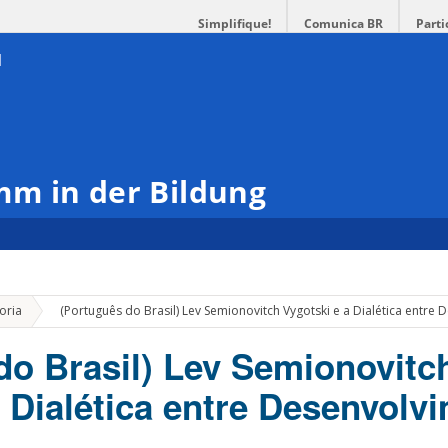
Simplifique!
Comunica BR
Parti
m in der Bildung
»
oria
(Português do Brasil) Lev Semionovitch Vygotski e a Dialética entr
do Brasil) Lev Semionovitc
a Dialética entre Desenvolv