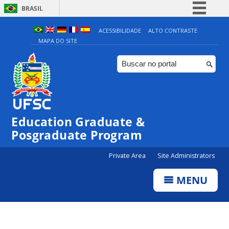
BRASIL
Simplifique!
ACESSIBILIDADE
ALTO CONTRASTE
MAPA DO SITE
Comunica BR
Participe
Acesso à informação
Legislação
Canais
Education Graduate &
Posgraduate Program
Private Area
Site Administrators
MENU