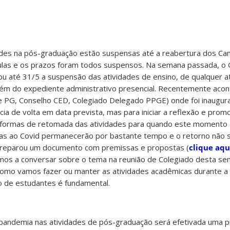
ades na pós-graduação estão suspensas até a reabertura dos Ca
ulas e os prazos foram todos suspensos. Na semana passada, o 
ou até 31/5 a suspensão das atividades de ensino, de qualquer a
bém do expediente administrativo presencial. Recentemente aco
de PG, Conselho CED, Colegiado Delegado PPGE) onde foi inaugu
ia de volta em data prevista, mas para iniciar a reflexão e pro
 formas de retomada das atividades para quando este momento c
as ao Covid permanecerão por bastante tempo e o retorno não s
reparou um documento com premissas e propostas (
clique aqu
os a conversar sobre o tema na reunião de Colegiado desta se
omo vamos fazer ou manter as atividades acadêmicas durante a
o de estudantes é fundamental.
 pandemia nas atividades de pós-graduação será efetivada uma 