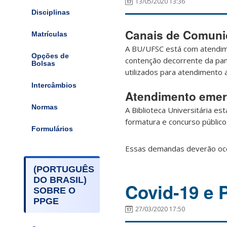
13/05/2020 13:36
Disciplinas
Canais de Comun
Matrículas
A BU/UFSC está com atendime
Opções de
contenção decorrente da pan
Bolsas
utilizados para atendimento 
Intercâmbios
Atendimento emer
Normas
A Biblioteca Universitária e
formatura e concurso público
Formulários
Essas demandas deverão oco
(PORTUGUÊS
DO BRASIL)
Covid-19 e
SOBRE O
PPGE
27/03/2020 17:50