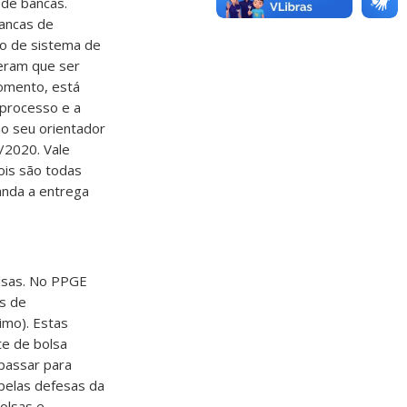
de bancas.
bancas de
io de sistema de
veram que ser
omento, está
 processo e a
ao seu orientador
/2020. Vale
ois são todas
anda a entrega
olsas. No PPGE
s de
imo). Estas
te de bolsa
passar para
 pelas defesas da
olsas e