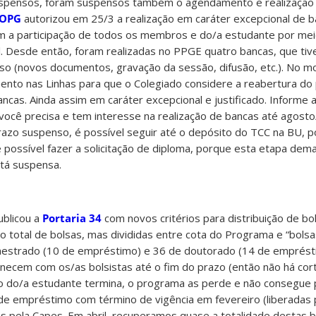
spensos, foram suspensos também o agendamento e realização 
OPG
autorizou em 25/3 a realização em caráter excepcional de 
com a participação de todos os membros e do/a estudante por me
l. Desde então, foram realizadas no PPGE quatro bancas, que ti
o (novos documentos, gravação da sessão, difusão, etc.). No m
ento nas Linhas para que o Colegiado considere a reabertura do
ncas. Ainda assim em caráter excepcional e justificado. Informe 
você precisa e tem interesse na realização de bancas até agosto
zo suspenso, é possível seguir até o depósito do TCC na BU, p
é possível fazer a solicitação de diploma, porque esta etapa dem
stá suspensa.
ublicou a
Portaria 34
com novos critérios para distribuição de b
otal de bolsas, mas divididas entre cota do Programa e “bolsa
mestrado (10 de empréstimo) e 36 de doutorado (14 de emprést
ecem com os/as bolsistas até o fim do prazo (então não há cor
o do/a estudante termina, o programa as perde e não consegue 
as de empréstimo com término de vigência em fevereiro (liberadas
s pela Capes. Em abril, recuperamos quase a totalidade destas b