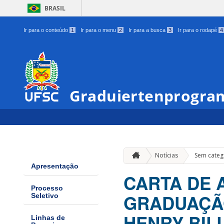
BRASIL
Ir para o conteúdo
1
Ir para o menu
2
Ir para a busca
3
Ir para o rodapé
4
Graduiertenprogram
Notícias
Sem categ
Apresentação
CARTA DE 
Processo
GRADUAÇÃO
Seletivo
HENRY BIL
Linhas de