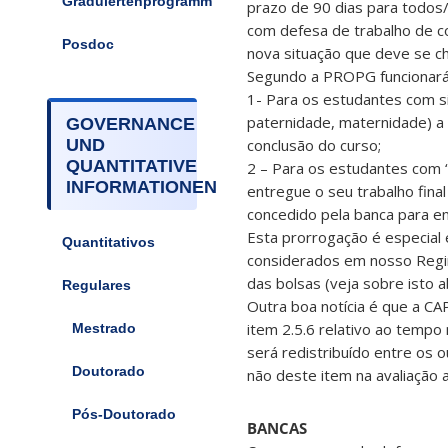
Graduiertenprogramm
prazo de 90 dias para todos
com defesa de trabalho de co
Posdoc
nova situação que deve se ch
Segundo a PROPG funcionará
1- Para os estudantes com s
paternidade, maternidade) a 
GOVERNANCE
conclusão do curso;
UND
QUANTITATIVE
2 – Para os estudantes com 
INFORMATIONEN
entregue o seu trabalho final
concedido pela banca para en
Esta prorrogação é especial
Quantitativos
considerados em nosso Regim
das bolsas (veja sobre isto a
Regulares
Outra boa notícia é que a CA
item 2.5.6 relativo ao tempo
Mestrado
será redistribuído entre os 
Doutorado
não deste item na avaliação a
Pós-Doutorado
BANCAS