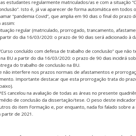
/as estudantes regularmente matriculados/as e com a situação “C
nclusão”. Isto é, já vai aparecer de forma automática em todos 
amar “pandemia Covid”, que amplia em 90 dias o final do prazo d
 assim:
ituação regular (matriculado, prorrogado, trancamento, afastam
partir do dia 16/03/2020: o prazo de 90 dias será adicionado à da
“Curso concluído com defesa de trabalho de conclusão” que não 
 na BU a partir do dia 16/03/2020: o prazo de 90 dias incidirá sob
trega do trabalho de conclusão na BU.
 e não interfere nos prazos normais de afastamentos e prorroga
ento. Importante destacar que esta prorrogação trata do praz
baixo).
PES cancelou na avaliação de todas as áreas no presente quadriê
 médio de conclusão da dissertação/tese. O peso deste indicador
outros do item Formação e, por enquanto, nada foi falado sobre 
 partir de 2021.