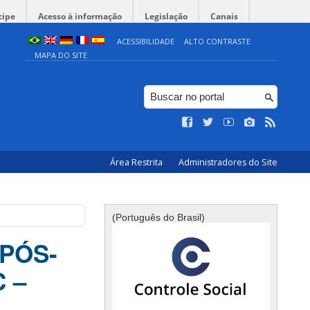
cipe
Acesso à informação
Legislação
Canais
ACESSIBILIDADE
ALTO CONTRASTE
MAPA DO SITE
Área Restrita
Administradores do Site
(Português do Brasil)
PÓS-
 –