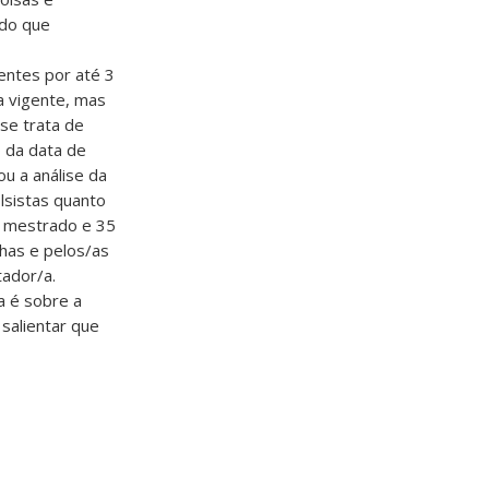
ado que
entes por até 3
a vigente, mas
se trata de
 da data de
ou a análise da
lsistas quanto
do mestrado e 35
nhas e pelos/as
tador/a.
a é sobre a
salientar que