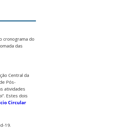
o cronograma do
etomada das
ação Central da
de Pós-
s atividades
i”. Estes dois
ício Circular
id-19.