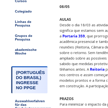
Cursos
08/05
Colegiado
AULAS
Linhas de
Desde o dia 18/03 as ativid
Pesquisa
significa que estamos sem a
a
Portaria 359
, que prorrog
Grupos de
Pesquisa
acadêmica presencial e tam
reuniões (Reitoria, Câmara 
akademische
sobre o retorno. Sem tendênc
Woche
ampliado sobre as possíveis
sabido que medidas protetiv
tínhamos antes. A
Reitoria
p
(PORTUGUÊS
nos centros e assim começam
DO BRASIL)
modelos prontos e a forma c
INGRESSE
em construção. A participaçã
NO PPGE
PRAZOS
Auswahlverfahren
Para minimizar o impacto da
für das