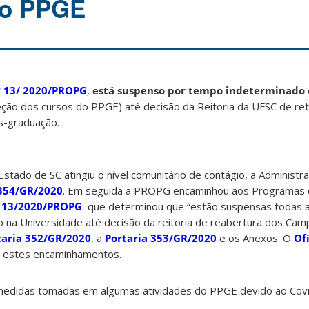
 o PPGE
nº 13/ 2020/PROPG
,
está suspenso por tempo indeterminado
eção dos cursos do PPGE) até decisão da Reitoria da UFSC de r
s-graduação.
stado de SC atingiu o nível comunitário de contágio, a Administr
 354/GR/2020
. Em seguida a PROPG encaminhou aos Programas 
r 13/2020/PROPG
que determinou que “estão suspensas todas a
 na Universidade até decisão da reitoria de reabertura dos Camp
taria 352/GR/2020
, a
Portaria 353/GR/2020
e os Anexos. O
Of
 estes encaminhamentos.
s medidas tomadas em algumas atividades do PPGE devido ao Cov