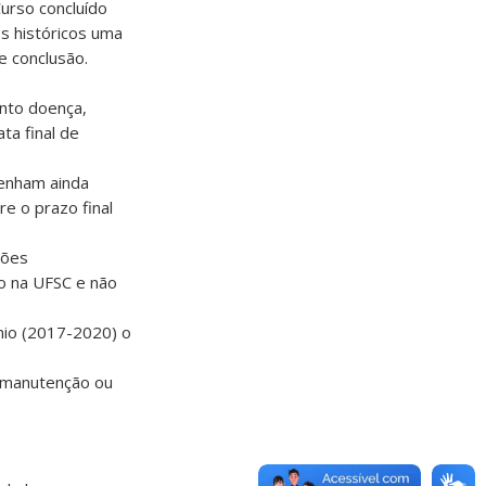
urso concluído
os históricos uma
e conclusão.
ento doença,
ta final de
tenham ainda
re o prazo final
ções
o na UFSC e não
nio (2017-2020) o
a manutenção ou