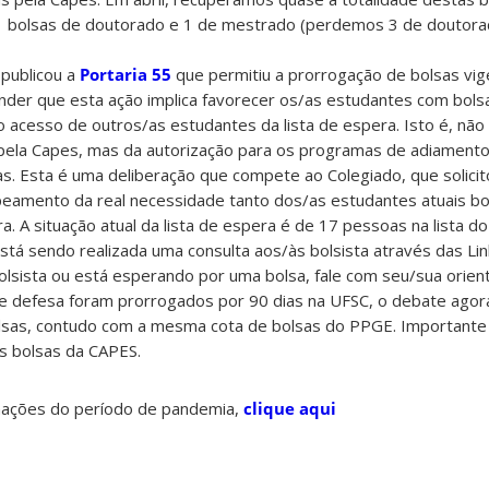
 bolsas de doutorado e 1 de mestrado (perdemos 3 de doutor
publicou a
Portaria 55
que permitiu a prorrogação de bolsas vig
er que esta ação implica favorecer os/as estudantes com bols
acesso de outros/as estudantes da lista de espera. Isto é, não 
pela Capes, mas da autorização para os programas de adiamento
tas. Esta é uma deliberação que compete ao Colegiado, que solicit
amento da real necessidade tanto dos/as estudantes atuais bo
a. A situação atual da lista de espera é de 17 pessoas na lista 
stá sendo realizada uma consulta aos/às bolsista através das Li
olsista ou está esperando por uma bolsa, fale com seu/sua orien
 defesa foram prorrogados por 90 dias na UFSC, o debate agor
sas, contudo com a mesma cota de bolsas do PPGE. Importante 
s bolsas da CAPES.
mações do período de pandemia,
clique aqui