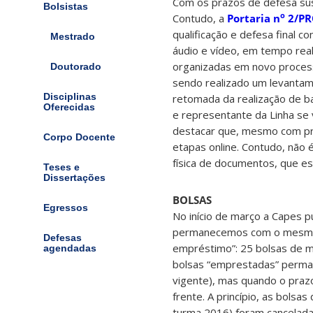
Com os prazos de defesa su
Bolsistas
o
Contudo, a
Portaria n
2/PR
qualificação e defesa final 
Mestrado
áudio e vídeo, em tempo rea
organizadas em novo process
Doutorado
sendo realizado um levantam
retomada da realização de ba
Disciplinas
Oferecidas
e representante da Linha se 
destacar que, mesmo com pra
Corpo Docente
etapas online. Contudo, não 
física de documentos, que e
Teses e
Dissertações
BOLSAS
Egressos
No início de março a Capes p
permanecemos com o mesmo t
Defesas
empréstimo”: 25 bolsas de 
agendadas
bolsas “emprestadas” perman
vigente), mas quando o praz
frente. A princípio, as bols
turma 2016) foram cancelada