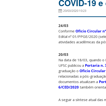
COVID-19 e
20/03/2020 10:23
24/03
Conforme
Ofício Circular 
Edital nº 01/PPGE/2020 (sel
atividades acadêmicas da pó
20/03
Na data de 18/03, quando o E
UFSC publicou a
Portaria n.
graduação o
Ofício Circula
relacionadas a pós-graduação
documentos atualizam a
Por
6/CED/2020
também orienta
A seguir a síntese atual da