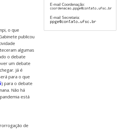
E-mail Coordenação:
E-mail Secretaria:
mpi, o que
Gabinete publicou
tividade
nteceram algumas
rado o debate
mover um debate
hegar. Já é
erá para o que
i
) para o debate
mana. Não há
 pandemia está
prorrogação de