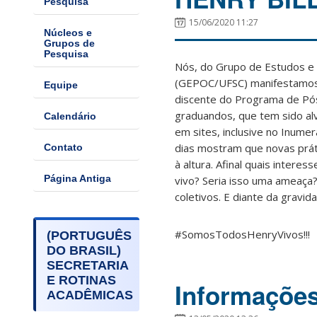
Pesquisa
15/06/2020 11:27
Núcleos e
Grupos de
Pesquisa
Nós, do Grupo de Estudos e 
(GEPOC/UFSC) manifestamos, 
Equipe
discente do Programa de Pó
graduandos, que tem sido al
Calendário
em sites, inclusive no Inume
dias mostram que novas prát
Contato
à altura. Afinal quais inter
Página Antiga
vivo? Seria isso uma ameaça?
coletivos. E diante da gravi
#SomosTodosHenryVivos!!!
(PORTUGUÊS
DO BRASIL)
SECRETARIA
E ROTINAS
Informaçõe
ACADÊMICAS