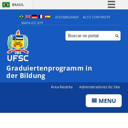
BRASIL
Simplifique!
ACESSIBILIDADE
ALTO CONTRASTE
MAPA DO SITE
Comunica BR
Participe
Acesso à informação
Legislação
Canais
Graduiertenprogramm in
der Bildung
Área Restrita
Administradores do Site
MENU