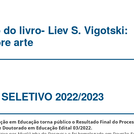
o livro- Liev S. Vigotski:
re arte
SELETIVO 2022/2023
ão em Educação torna público o Resultado Final do Proces
e Doutorado em Educação Edital 03/2022.
ixo por Nível/Linha de Pesquisa e foi homologado em Reunião Ex