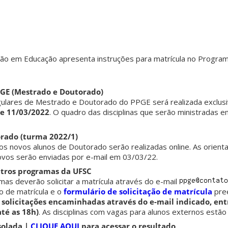
o em Educação apresenta instruções para matrícula no Progra
PGE (Mestrado e Doutorado)
egulares de Mestrado e Doutorado do PPGE será realizada exclus
 e 11/03/2022
. O quadro das disciplinas que serão ministradas 
rado (turma 2022/1)
os novos alunos de Doutorado serão realizadas online. As orient
novos serão enviadas por e-mail em 03/03/22.
utros programas da UFSC
as deverão solicitar a matrícula através do e-mail
 de matrícula e o
formulário de solicitação de matrícula
pree
solicitações encaminhadas através do e-mail indicado, entr
té as 18h)
. As disciplinas com vagas para alunos externos estão
solada |
CLIQUE AQUI
para acessar o resultado