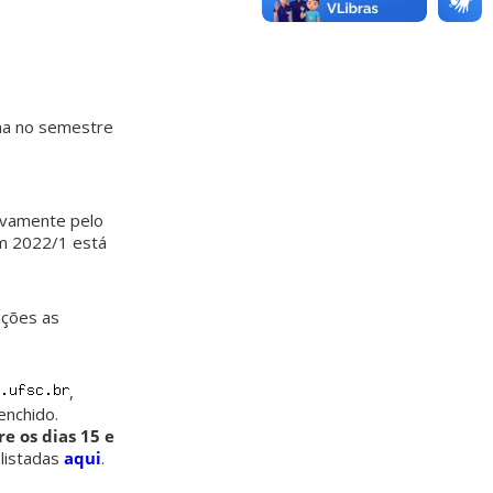
ma no semestre
ivamente pelo
em 2022/1 está
ações as
,
nchido.
e os dias 15 e
 listadas
aqui
.