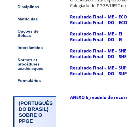
Colegiado do PPGE/UFSC no 
Disciplinas
—
Resultado Final – ME – ECO
Matrículas
Resultado Final – DO – EC
—
Opções de
Resultado Final – ME – EI
Bolsas
Resultado Final – DO – EI
—
Intercâmbios
Resultado Final – ME – SHE
Resultado Final – DO – SHE
Normes et
—
procédures
Resultado Final – ME – SU
académiques
Resultado Final – DO – SU
Formulários
—
ANEXO 6_modelo de recur
(PORTUGUÊS
DO BRASIL)
SOBRE O
PPGE