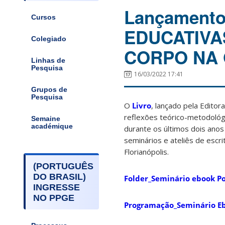
Lançamento
Cursos
EDUCATIVA
Colegiado
CORPO NA 
Linhas de
Pesquisa
16/03/2022 17:41
Grupos de
Pesquisa
O
Livro
, lançado pela Editor
reflexões teórico-metodoló
Semaine
académique
durante os últimos dois ano
seminários e ateliês de escr
Florianópolis.
(PORTUGUÊS
DO BRASIL)
Folder_Seminário ebook Po
INGRESSE
NO PPGE
Programação_Seminário Eb