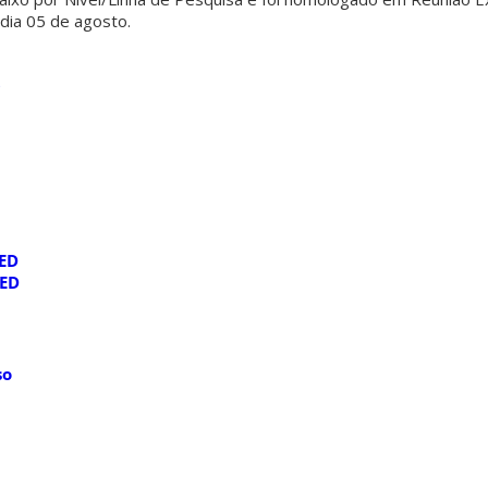
dia 05 de agosto.
O
PED
PED
so