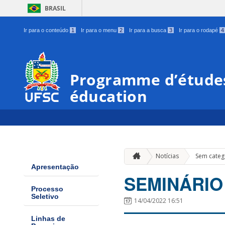
BRASIL
Ir para o conteúdo
1
Ir para o menu
2
Ir para a busca
3
Ir para o rodapé
4
Programme d’études
éducation
Notícias
Sem categ
Apresentação
SEMINÁRIO
Processo
Seletivo
14/04/2022 16:51
Linhas de