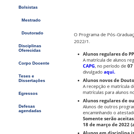
Bolsistas
Mestrado
Doutorado
O Programa de Pós-Graduaçã
2022/1.
Disciplinas
Oferecidas
Alunos regulares do P
A matrícula de alunos r
Corpo Docente
CAPG
, no período de
07
divulgado
aqui.
Teses e
Alunos novos de Douto
Dissertações
A recepção e matrícula d
matrículas para alunos 
Egressos
Alunos regulares de o
Alunos de outros program
Defesas
agendadas
encaminhando o atestado
Somente serão aceitas 
18 de março de 2022 (a
Alunos em disciplina i