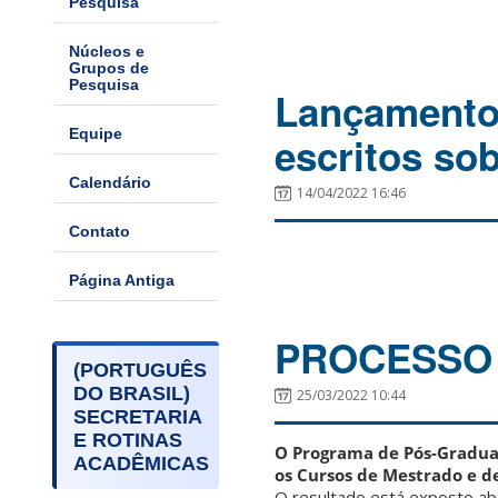
Pesquisa
Núcleos e
Grupos de
Pesquisa
Lançamento d
Equipe
escritos sob
Calendário
14/04/2022 16:46
Contato
Página Antiga
PROCESSO 
(PORTUGUÊS
DO BRASIL)
25/03/2022 10:44
SECRETARIA
E ROTINAS
O Programa de Pós-Graduaç
ACADÊMICAS
os Cursos de Mestrado e d
O resultado está exposto aba