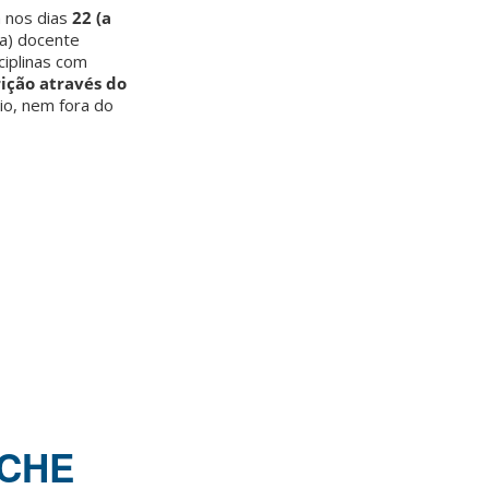
m nos dias
22 (a
(a) docente
sciplinas com
rição através do
io, nem fora do
CHE