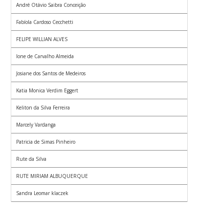
André Otávio Saibra Conceição
Fabíola Cardoso Cecchetti
FELIPE WILLIAN ALVES
Ione de Carvalho Almeida
Josiane dos Santos de Medeiros
Katia Monica Verdim Eggert
Keliton da Silva Ferreira
Marcely Vardanga
Patricia de Simas Pinheiro
Rute da Silva
RUTE MIRIAM ALBUQUERQUE
Sandra Leomar klaczek