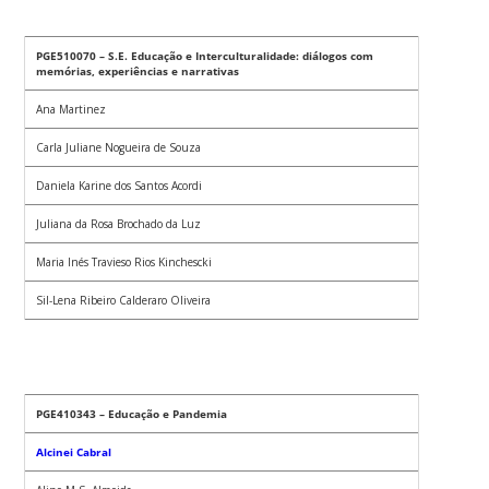
PGE510070 – S.E. Educação e Interculturalidade: diálogos com
memórias, experiências e narrativas
Ana Martinez
Carla Juliane Nogueira de Souza
Daniela Karine dos Santos Acordi
Juliana da Rosa Brochado da Luz
Maria Inés Travieso Rios Kinchescki
Sil-Lena Ribeiro Calderaro Oliveira
PGE410343 – Educação e Pandemia
Alcinei Cabral