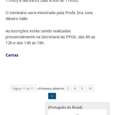
17h30) e dia 04/03 (das 8:30h às 11h30).
O Seminário será ministrado pela Profa. Dra. Ione
Ribeiro Valle
As inscrições estão sendo realizadas
presencialmente na Secretaria do PPGE, das 8h as
12h e das 14h as 18h.
Cartaz
Página 11 de 11
« Primeiro
‹ Anterior
7
8
9
10
11
(Português do Brasil)