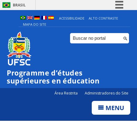
BRASIL
Simplifique!
ACESSIBILIDADE
ALTO CONTRASTE
MAPA DO SITE
Comunica BR
Participe
Acesso à informação
Legislação
Canais
Programme d’études
supérieures en éducation
Área Restrita
Administradores do Site
MENU