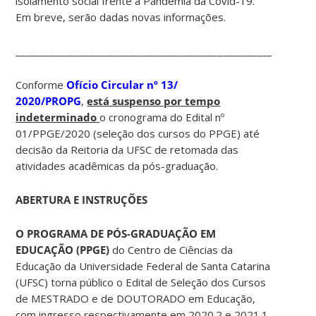
isolamento social frente à Pandemia da Covid-19.
Em breve, serão dadas novas informações.
____________________________________________________________
Conforme
Ofício Circular nº 13/
2020/PROPG
,
está suspenso por tempo
indeterminado
o cronograma do Edital nº
01/PPGE/2020 (seleção dos cursos do PPGE) até
decisão da Reitoria da UFSC de retomada das
atividades acadêmicas da pós-graduação.
ABERTURA E INSTRUÇÕES
O PROGRAMA DE PÓS-GRADUAÇÃO EM
EDUCAÇÃO (PPGE)
do Centro de Ciências da
Educação da Universidade Federal de Santa Catarina
(UFSC) torna público o Edital de Seleção dos Cursos
de MESTRADO e de DOUTORADO em Educação,
com ingresso respectivamente em 2020.2 e 2021.1.