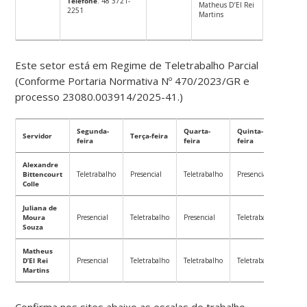
Telefone
: 48 3721-
Matheus D’El Rei
2251
Martins
Este setor está em Regime de Teletrabalho Parcial
(Conforme Portaria Normativa Nº 470/2023/GR e
processo 23080.003914/2025-41.)
Segunda-
Quarta-
Quinta-
Servidor
Terça-feira
Sext
feira
feira
feira
Alexandre
Bittencourt
Teletrabalho
Presencial
Teletrabalho
Presencial
Tele
Colle
Juliana de
Moura
Presencial
Teletrabalho
Presencial
Teletrabalho
Tele
Souza
Matheus
D’El Rei
Presencial
Teletrabalho
Teletrabalho
Teletrabalho
Prese
Martins