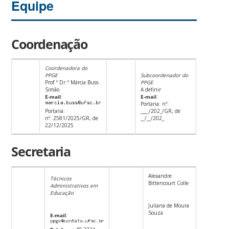
Equipe
Coordenação
Coordenadora do
PPGE
Subcoordenador do
Prof.ª Dr.ª Márcia Buss-
PPGE
Simão
A definir
E-mail
:
E-mail
:
Portaria: nº:
Portaria:
____/202_/GR, de
nº: 2581/2025/GR, de
__/__/202_
22/12/2025
Secretaria
Alexandre
Técnicos
Bittencourt Colle
Administrativos em
Educação
Juliana de Moura
Souza
E-mail
: