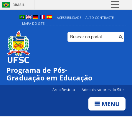
BRASIL
Simplifique!
ACESSIBILIDADE
ALTO CONTRASTE
MAPA DO SITE
Comunica BR
Participe
Acesso à informação
Legislação
Canais
Programa de Pós-
Graduação em Educação
Área Restrita
Administradores do Site
MENU