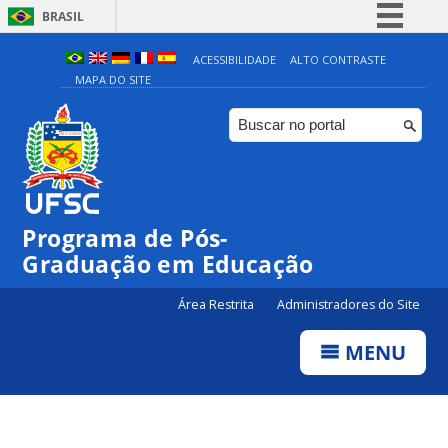
BRASIL
Simplifique!
ACESSIBILIDADE
ALTO CONTRASTE
MAPA DO SITE
Comunica BR
Participe
Acesso à informação
Legislação
Canais
Programa de Pós-
Graduação em Educação
Área Restrita
Administradores do Site
MENU